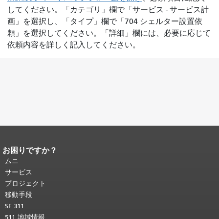
してください。「カテゴリ」欄で「サービス - サービス計
画」を選択し、「タイプ」欄で「704 シェルター設置依
頼」を選択してください。「詳細」欄には、必要に応じて
依頼内容を詳しく記入してください。
お困りですか？
ページコンテンツの終わり。
このペー
ジの残りの部分はすべてのページで繰
ムニ
り返されます。
メインコンテンツの先
サービス
頭に戻る
。
プロジェクト
移動手段
SF 311
511 地域情報