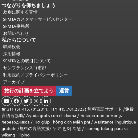
つながりを保ちましょう
差別に関する苦情
SFMTAカスタマーサービスセンター
SFMTA事務所
お問い合わせ
私たちについて
取締役会
採用情報
SFMTAとの取引について
サンフランシスコ市郡
利用規約／プライバシーポリシー
アーカイブ
旅行の計画を立てよう
運賃





☎
311 (SF 415.701.2311; TTY 415.701.2323) 無料言語サポート /
免費
言語言協助
/
Ayuda gratis con el idioma
/
Бесплатная помощь
переводчиков
/
Trợ giúp Thông dịch Miễn phí
/
Assistance linguistique
gratuite
/
無料の言語支援
/
무료 언어 지원
/
Libreng tulong para sa
wikang Filipino