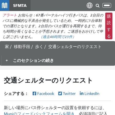
メ
SFMTA
ナ
イ
ビ
アラート
お知らせ：67番バーナルハイツ行きバスは、2台目の
ン
購
ゲ
バスに機械的な不具合が発生しているため、一時的に1台体制
コ
読
ー
での運行となります。2台目のバスが運行を再開するまで、待
ン
す
ち時間が長くなることが予想されます。ご迷惑をおかけして申
シ
テ
る
し訳ございません。
（過去48時間で
23件
）
ョ
ン
ン
ツ
家
移動手段
歩く
交通シェルターのリクエスト
の
に
切
移
このセクションの続き
り
動
替
え
交通シェルターのリクエスト
シェアする：
Facebook
Twitter
LinkedIn
新しい場所にバス停シェルターの設置を依頼するには、
Muniのフィードバックフォームを開き
、必須項目に記入