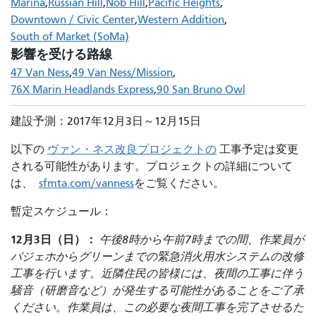
Marina
Russian Hill
Nob Hill
Pacific Heights
Downtown / Civic Center
Western Addition
South of Market (SoMa)
影響を受ける路線
47 Van Ness
49 Van Ness/Mission
76X Marin Headlands Express
90 San Bruno Owl
建設予測：2017年12月3日～12月15日
以下の
ヴァン・ネス改良プロジェクトの
工事予定は変更
される可能性があります。プロジェクトの詳細について
は、
sfmta.com/vanness
をご覧ください。
暫定スケジュール：
12月3日（日）：
午後8時から午前7時までの間、作業員が
バジェホからグリーンまでの緊急消火用水システムの改修
工事を行います。近隣住民の皆様には、夜間の工事に伴う
騒音（研磨音など）が発生する可能性があることをご了承
ください。作業員は、この必要な夜間工事を完了させるた