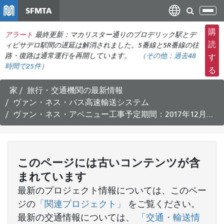
メ
SFMTA
ナ
イ
ビ
ン
購
アラート
最終更新：マカリスター通りのブロデリック駅とデ
ゲ
コ
読
ィビサデロ駅間の遅延は解消されました。5番線と5R番線の往
ー
ン
路・復路は通常運行を再開しています。
（その他：
過去48
す
シ
時間で
25件）
テ
る
ョ
ン
ン
ツ
家
旅行・交通機関の最新情報
の
に
ヴァン・ネス・バス高速輸送システム
切
移
ヴァン・ネス・アベニュー工事予定期間：2017年12月3日～12月15日
り
動
替
え
このページには古いコンテンツが含
まれています
最新のプロジェクト情報については、このペー
ジの
「関連プロジェクト」
をご覧ください。
最新の交通情報については、
「交通・輸送情