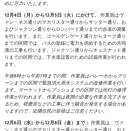
めに尽力いたします。
12月4日（月）から12月5日（火）にかけて、
作業員はヴ
ァン・ネス通りのマカリスター通りからサッター通り、お
よびジャクソン通りからロンバード通りまでの歩道の測量
を行います。また、ゴールデンゲート通りからターク通り
までの区間では、バスの架線に電力を供給するための共同
溝の工事も行います。ジャクソン通りからチェスナット通
りまでの区間では、下水道設置のための試掘作業が行われ
ます。
午後8時から午前7時までの間、作業員はバレーホからグリ
ーンまでの区間で緊急消火用水システムの改修作業を行い
ます。マーケットからブッシュまでの区間では街灯の修理
作業が行われます。作業員は夜間の必要な作業を完了させ
るため、研磨音などの工事に伴う騒音が発生する場合があ
りますので、近隣住民の皆様はご注意ください。
12月6日（水）から12月8日（金）まで：
作業員は、ヴァ
ン・ネス通りのマカリスター通りからサッター通り、およ