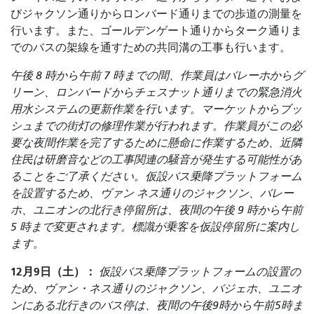
びジャクソン通りからロンバード通りまでの歩道の測量を
行います。また、ゴールデンゲート通りからターク通りま
でのバスの架線を通すための共同溝の工事も行います。
午後 8 時から午前 7 時までの間、作業員はバレーホからグ
リーン、ロンバードからチェスナット通りまでの緊急消火
用水システムの更新作業を行います。マーケットからブッ
シュまでの街灯の修理作業が行われます。作業員がこの必
要な夜間作業を完了するために懸命に作業するため、近隣
住民は研磨音などの工事関連の騒音が発生する可能性があ
ることをご了承ください。仮設バス乗降プラットフォーム
を設置するため、ヴァン ネス通りのジャクソン、バレー
ホ、ユニオンの北行き停留所は、夜間の午後 9 時から午前
5 時まで変更されます。標識が乗客を仮設停留所に案内し
ます。
12月9日（土）：
仮設バス乗降プラットフォームの設置の
ため、ヴァン・ネス通りのジャクソン、バジェホ、ユニオ
ンにある北行きのバス停は、夜間の午後9時から午前5時ま