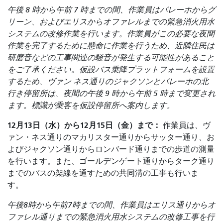
午後 8 時から午前 7 時までの間、作業員はバレーホからグ
リーン、およびエリスからオファレルまでの緊急消火用水
システムの改修作業を行います。作業員がこの必要な夜間
作業を完了するために懸命に作業を行うため、近隣住民は
研磨音などの工事関連の騒音が発生する可能性があること
をご了承ください。仮設バス乗降プラットフォームを設置
するため、ヴァン ネス通りのジャクソンとバレーホの北
行き停留所は、夜間の午後 9 時から午前 5 時まで変更され
ます。標識が乗客を仮設停留所へ案内します。
12月13日（水）から12月15日（金）まで：
作業員は、ヴ
ァン・ネス通りのマカリスター通りからサッター通り、お
よびジャクソン通りからロンバード通りまでの歩道の測量
を行います。また、ゴールデンゲート通りからターク通り
までのバスの架線を通すための共同溝の工事も行いま
す。
午後8時から午前7時までの間、作業員はエリス通りからオ
ファレル通りまでの緊急消火用水システムの改修工事を行