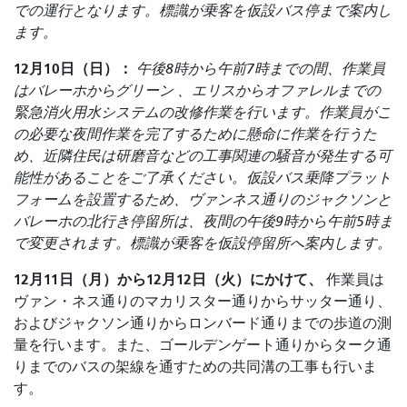
での運行となります。標識が乗客を仮設バス停まで案内し
ます。
12月10日（日）：
午後8時から午前7時までの間、作業員
はバレーホからグリーン
、エリスからオファレルまでの
緊急消火用水システムの改修作業を行います。作業員がこ
の必要な夜間作業を完了するために懸命に作業を行うた
め、近隣住民は研磨音などの工事関連の騒音が発生する可
能性があることをご了承ください。仮設バス乗降プラット
フォームを設置するため、ヴァンネス通りのジャクソンと
バレーホの北行き停留所は、夜間の午後9時から午前5時ま
で変更されます。標識が乗客を仮設停留所へ案内します。
12月11日（月）から12月12日（火）にかけて、
作業員は
ヴァン・ネス通りのマカリスター通りからサッター通り、
およびジャクソン通りからロンバード通りまでの歩道の測
量を行います。また、ゴールデンゲート通りからターク通
りまでのバスの架線を通すための共同溝の工事も行いま
す。