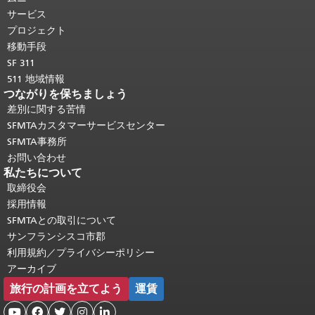
り返されます。
メインコンテンツの先
サービス
頭に戻る
。
プロジェクト
移動手段
SF 311
511 地域情報
つながりを保ちましょう
差別に関する苦情
SFMTAカスタマーサービスセンター
SFMTA事務所
お問い合わせ
私たちについて
取締役会
採用情報
SFMTAとの取引について
サンフランシスコ市郡
利用規約／プライバシーポリシー
アーカイブ
旅行の計画を立てよう
運賃




