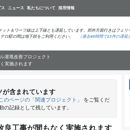
メ
ビス
ニュース
私たちについて
採用情報
イ
ン
コ
ケット＆ワーフ線は上下線とも遅延しています。郊外方面行きはフェリ
ン
カデロ駅の間は地下鉄をご利用ください。
（過去48時間で
23件の
遅延
テ
ン
ツ
ル灌漑改善プロジェクト
に
く実施されます
移
動
ツが含まれています
このページの「関連プロジェクト」
をご覧くだ
活動の記録として残しています。
改良工事が間もなく実施されます