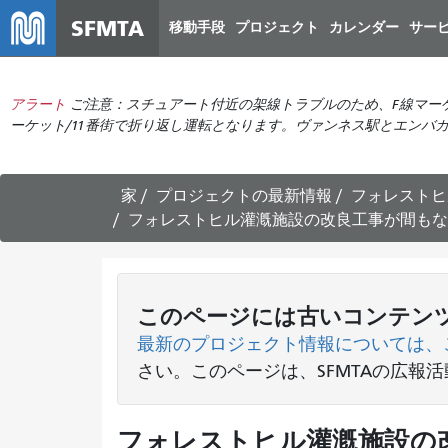
SFMTA
移動手段
プロジェクト
カレンダー
サー
アラート
ご注意：スチュアート付近の架線トラブルのため、F線マー
ーケット/11番街で折り返し運転となります。ヴァンネス駅とエンバ
家
プロジェクトの最新情報
フォレストヒ
フォレストヒル灌漑施設の改良工事が間もな
このページには古いコンテン
最新のプロジェクト情報については、
さい
。このページは、SFMTAの広報
フォレストヒル灌漑施設の