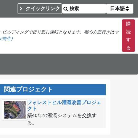
クイックリンク
日本語
購
読
ービルディングで折り返し運転となります。都心方面行きはマ
が発生）
す
る
関連プロジェクト
フォレストヒル灌漑改善プロジェ
クト
築40年の灌漑システムを交換す
る。