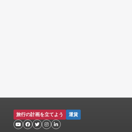
旅行の計画を立てよう
運賃




