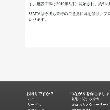
す。建設工事は2019年5月に開始され、約5
SFMTAは今後も皆様のご意見に耳を傾け、
いります。
お困りですか？
つながりを保ちましょ
ペ
ー
ムニ
差別に関する苦情
ジ
サービス
SFMTAカスタマーサー
コ