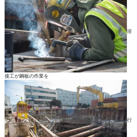
溶
接工が鋼板の作業を
行