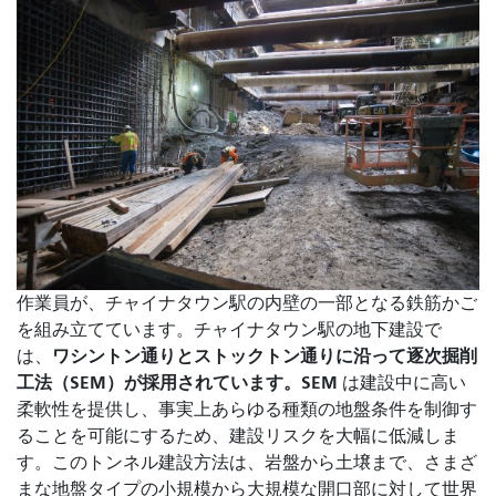
作業員が、チャイナタウン駅の内壁の一部となる鉄筋かご
を組み立てています。チャイナタウン駅の地下建設で
ワシントン通りとストックトン通りに沿って逐次掘削
は、
工法（SEM）が採用されています。SEM
は建設中に高い
柔軟性を提供し、事実上あらゆる種類の地盤条件を制御す
ることを可能にするため、建設リスクを大幅に低減しま
す。このトンネル建設方法は、岩盤から土壌まで、さまざ
まな地盤タイプの小規模から大規模な開口部に対して世界