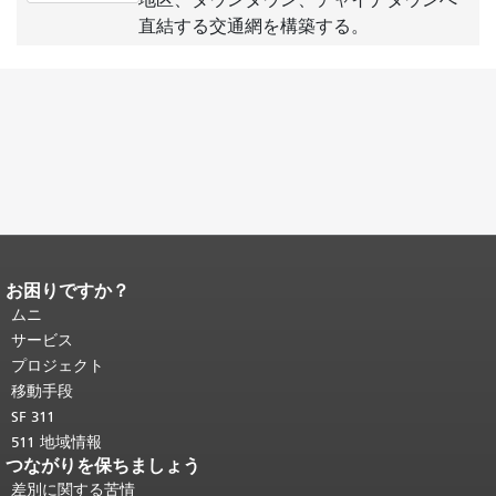
地区、ダウンタウン、チャイナタウンへ
直結する交通網を構築する。
お困りですか？
ページコンテンツの終わり。
このペー
ジの残りの部分はすべてのページで繰
ムニ
り返されます。
メインコンテンツの先
サービス
頭に戻る
。
プロジェクト
移動手段
SF 311
511 地域情報
つながりを保ちましょう
差別に関する苦情