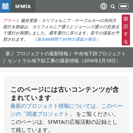
メ
SFMTA
ナ
イ
ビ
ン
購
アラート
最終更新：カリフォルニア・ケーブルカーの市内方
ゲ
コ
読
面行き路線は、カリフォルニア通りとジョーンズ通りの交差点
ー
ン
で運行が再開しました。通常運行に戻ります。若干の遅延が予
す
シ
想されます。
（過去48時間で
30件の
遅延が発生）
テ
る
ョ
ン
ン
ツ
家
プロジェクトの最新情報
中央地下鉄プロジェクト
の
に
セントラル地下鉄工事の最新情報（2016年2月19日）
切
移
り
動
替
え
このページには古いコンテンツが含
まれています
最新のプロジェクト情報については、このペー
ジの「関連プロジェクト」
をご覧ください
。
このページは、SFMTAの広報活動の記録とし
て残しています。