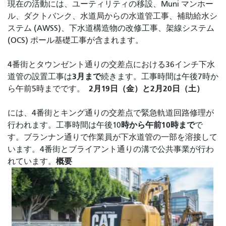
現在の活動には、ユーティリティの移設、Muni マンホー
ル、ダクトバンク、水道局からの水道管工事、補助給水シ
ステム (AWSS)、下水道構造物の改修工事、架線システム
(OCS) ポール基礎工事が含まれます。
4番街とタウンゼント通りの交差点における36インチ下水
3月まで
道管の設置工事は
続きます。工事時間は午後7時か
2月19日（金）と2月20日（土）
ら午前5時までです。
には、4番街とキング通りの交差点で緊急軌道回路修理が
時から午前10時まで
行われます
。工事時間は午後10
で
す。
ブランナン通りで作業員が下水道管の一部を溶接して
います。4
番街とブライアント通りの溝で公共事業が行わ
概要
れています。