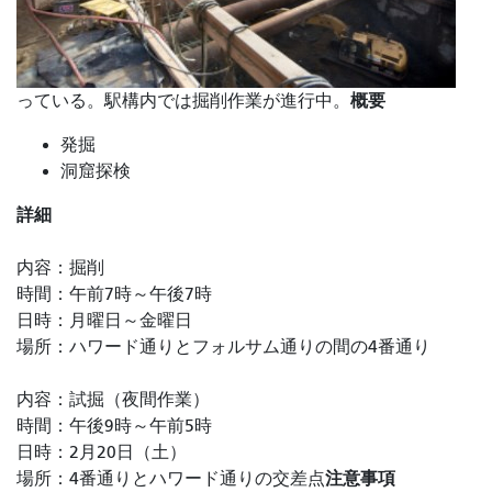
概要
っている。駅構内では掘削作業が進行中。
発掘
洞窟探検
詳細
内容：掘削
時間：午前7時～午後7時
日時：月曜日～金曜日
場所：ハワード通りとフォルサム通りの間の4番通り
内容：試掘（夜間作業）
時間：午後9時～午前5時
日時：2月20日（土）
注意事項
場所：4番通りとハワード通りの交差点