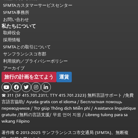
SFMTAカスタマーサービスセンター
SFMTA事務所
お問い合わせ
私たちについて
取締役会
採用情報
SFMTAとの取引について
サンフランシスコ市郡
利用規約／プライバシーポリシー
アーカイブ
旅行の計画を立てよう
運賃





☎
311 (SF 415.701.2311; TTY 415.701.2323) 無料言語サポート /
免費
言語言協助
/
Ayuda gratis con el idioma
/
Бесплатная помощь
переводчиков
/
Trợ giúp Thông dịch Miễn phí
/
Assistance linguistique
gratuite
/
無料の言語支援
/
무료 언어 지원
/
Libreng tulong para sa
wikang Filipino
著作権 © 2013-2025 サンフランシスコ市交通局 (SFMTA)。無断複