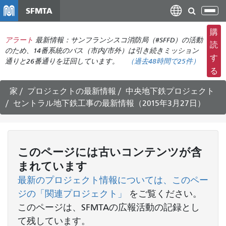
メ
SFMTA
ナ
イ
ビ
ン
購
ゲ
アラート
最新情報：サンフランシスコ消防局（#SFFD）の活動
コ
読
ー
のため、14番系統のバス（市内/市外）は引き続きミッション
ン
す
通りと26番通りを迂回しています。
（
過去48時間で
25件）
シ
テ
る
ョ
ン
ン
ツ
家
プロジェクトの最新情報
中央地下鉄プロジェクト
の
に
セントラル地下鉄工事の最新情報（2015年3月27日）
切
移
り
動
替
え
このページには古いコンテンツが含
まれています
最新のプロジェクト情報については、このペー
ジの「関連プロジェクト」
をご覧ください
。
このページは、SFMTAの広報活動の記録とし
て残しています。