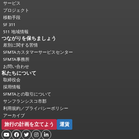
り返されます。
メインコンテンツの先
サービス
頭に戻る
。
プロジェクト
移動手段
SF 311
511 地域情報
つながりを保ちましょう
差別に関する苦情
SFMTAカスタマーサービスセンター
SFMTA事務所
お問い合わせ
私たちについて
取締役会
採用情報
SFMTAとの取引について
サンフランシスコ市郡
利用規約／プライバシーポリシー
アーカイブ
旅行の計画を立てよう
運賃




