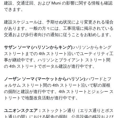
建設、交通迂回、および Muni の影響に関する情報も確認
できます。
建設スケジュールは、予期せぬ状況により変更される場合
があります。一般の方々には、工事現場に掲示されている
交通および歩行者向けの通知に従うことをお勧めします。
サザン ソーマ (ハリソンからキング):
ハリソンからキング
ストリートまでの 4th ストリート沿いでユーティリティ工
事が継続中です。ハリソンとブライアント ストリート間
の 4th ストリートでポータル建設が進行中です。
ノーザン ソーマ (マーケットからハリソン):
ハワードとフ
ォルサム ストリート間の 4th ストリート沿いで駅の屋根
の掘削と建設が進行中です。4th ストリートとジェシー ス
トリートで地盤改良活動が進行中です。
ユニオンスクエア：
ストックトン通り（エリス通りとポス
ト通りの間）における駅舎の掘削、公共設備の移設および