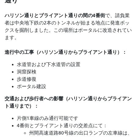
通り
ハリソン通りとブライアント通りの間の4番街
で
、請負業
者は中央地下鉄の2本のトンネルが始まる地点に発進ボッ
クスを掘削しました。この場所はポータルに改造されてい
ます。
進行中の工事（ハリソン通りからブライアント通り）：
水道管および下水道管の設置
洞窟探検
歩道修復
ポータル建設
交通および歩行者への影響（ハリソン通りからブライアン
ト通りまで）：
片側1車線のみ通行可能です
4番街とブライアント通りの交差点にて：
州間高速道路80号線の出口ランプの左車線は、