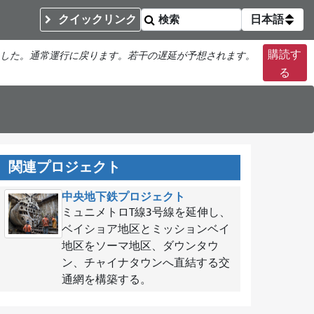
クイックリンク
日本語
購読す
した。通常運行に戻ります。若干の遅延が予想されます。
る
関連プロジェクト
中央地下鉄プロジェクト
ミュニメトロT線3号線を延伸し、
ベイショア地区とミッションベイ
地区をソーマ地区、ダウンタウ
ン、チャイナタウンへ直結する交
通網を構築する。