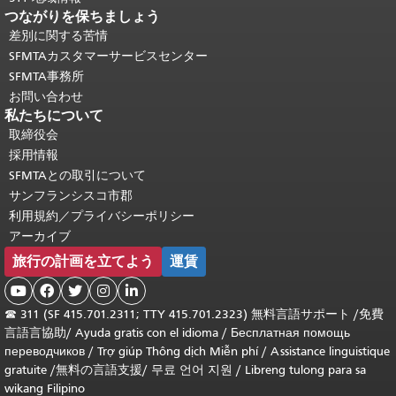
つながりを保ちましょう
差別に関する苦情
SFMTAカスタマーサービスセンター
SFMTA事務所
お問い合わせ
私たちについて
取締役会
採用情報
SFMTAとの取引について
サンフランシスコ市郡
利用規約／プライバシーポリシー
アーカイブ
旅行の計画を立てよう
運賃





☎
311 (SF 415.701.2311; TTY 415.701.2323) 無料言語サポート /
免費
言語言協助
/
Ayuda gratis con el idioma
/
Бесплатная помощь
переводчиков
/
Trợ giúp Thông dịch Miễn phí
/
Assistance linguistique
gratuite
/
無料の言語支援
/
무료 언어 지원
/
Libreng tulong para sa
wikang Filipino