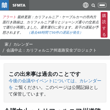
メ
SFMTA
ナ
イ
ビ
ン
購
アラート
最終更新：カリフォルニア・ケーブルカーの市内方
ゲ
コ
読
面行き路線は、カリフォルニア通りとジョーンズ通りの交差点
ー
ン
で運行が再開しました。通常運行に戻ります。若干の遅延が予
す
シ
想されます。
（過去48時間で
30件の
遅延が発生）
テ
る
ョ
ン
ン
ツ
家
カレンダー
の
に
会議中止：カリフォルニア州道路安全プロジェクト
切
移
り
動
替
え
この
出来事
は過去のことです
今後の会議やイベントについては、カレンダー
を
ご覧ください
。このページは公開記録とし
て保管しています。