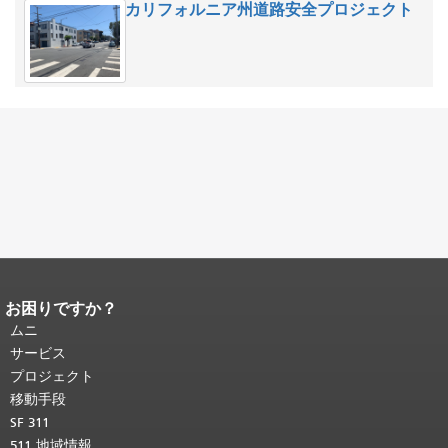
カリフォルニア州道路安全プロジェクト
お困りですか？
ページコンテンツの終わり。
このペー
ジの残りの部分はすべてのページで繰
ムニ
り返されます。
メインコンテンツの先
サービス
頭に戻る
。
プロジェクト
移動手段
SF 311
511 地域情報