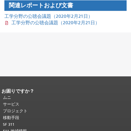
関連レポートおよび文書
工学分野の公聴会議題（2020年2月21日）
工学分野の公聴会議題（2020年2月21日）
お困りですか？
ページコンテンツの終わり。
このペー
ジの残りの部分はすべてのページで繰
ムニ
り返されます。
メインコンテンツの先
サービス
頭に戻る
。
プロジェクト
移動手段
SF 311