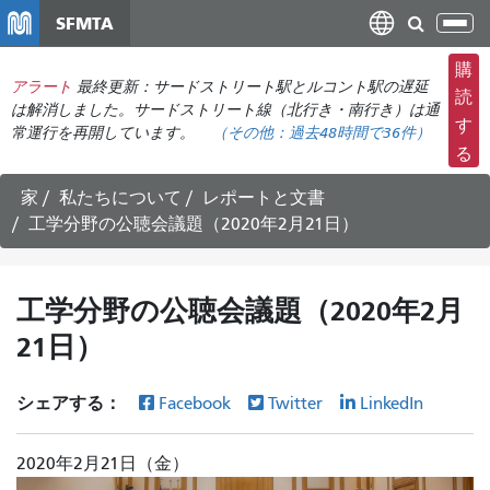
メ
SFMTA
ナ
イ
ビ
ン
購
ゲ
アラート
最終更新：サードストリート駅とルコント駅の遅延
コ
読
ー
は解消しました。サードストリート線（北行き・南行き）は通
ン
す
常運行を再開しています。
（その他：
過去48時間で
36件）
シ
テ
る
ョ
ン
ン
ツ
家
私たちについて
レポートと文書
の
に
工学分野の公聴会議題（2020年2月21日）
切
移
り
動
替
工学分野の公聴会議題（2020年2月
え
21日）
シェアする：
Facebook
Twitter
LinkedIn
2020年2月21日（金）