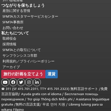
511 地域情報
つながりを保ちましょう
差別に関する苦情
SFMTAカスタマーサービスセンター
SFMTA事務所
お問い合わせ
私たちについて
取締役会
採用情報
SFMTAとの取引について
サンフランシスコ市郡
利用規約／プライバシーポリシー
アーカイブ
旅行の計画を立てよう
運賃





☎
311 (SF 415.701.2311; TTY 415.701.2323) 無料言語サポート /
免費
言語言協助
/
Ayuda gratis con el idioma
/
Бесплатная помощь
переводчиков
/
Trợ giúp Thông dịch Miễn phí
/
Assistance linguistique
gratuite
/
無料の言語支援
/
무료 언어 지원
/
Libreng tulong para sa
wikang Filipino