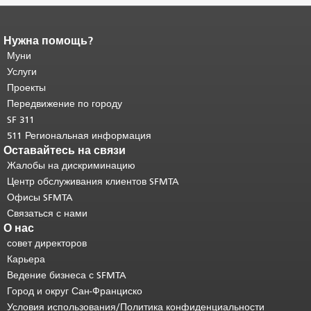
Нужна помощь?
Конец содержимого
страницы.
Муни
Остальная часть этой
страницы повторяется на каждой
Услуги
странице.
Вернуться к началу
Проекты
основного содержимого
.
Передвижение по городу
SF 311
511 Региональная информация
Оставайтесь на связи
Жалобы на дискриминацию
Центр обслуживания клиентов SFMTA
Офисы SFMTA
Связаться с нами
О нас
совет директоров
Карьера
Ведение бизнеса с SFMTA
Город и округ Сан-Франциско
Условия использования/Политика конфиденциальности