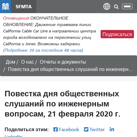
Перейти
SFMTA
Пер
к
нав
Оповещения
ОКОНЧАТЕЛЬНОЕ
общему
ОБНОВЛЕНИЕ: Движение трамваев линии
содержанию
California Cable Car Line в направлении центра
Подписаться
города возобновлено на пересечении улиц
California и Jones. Возможны задержки.
(Подробнее:
30
за последние 48 часов)
Дом
О нас
Отчеты и документы
Повестка дня общественных слушаний по инженерным вопросам, 21 февраля 2020 г.
Повестка дня общественных
слушаний по инженерным
вопросам, 21 февраля 2020 г.
Поделиться этим:
Facebook
Twitter
LinkedIn