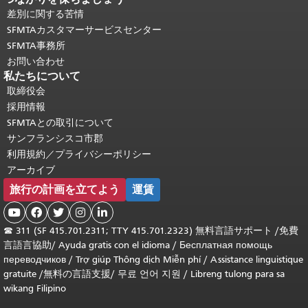
差別に関する苦情
SFMTAカスタマーサービスセンター
SFMTA事務所
お問い合わせ
私たちについて
取締役会
採用情報
SFMTAとの取引について
サンフランシスコ市郡
利用規約／プライバシーポリシー
アーカイブ
旅行の計画を立てよう
運賃





☎
311 (SF 415.701.2311; TTY 415.701.2323) 無料言語サポート /
免費
言語言協助
/
Ayuda gratis con el idioma
/
Бесплатная помощь
переводчиков
/
Trợ giúp Thông dịch Miễn phí
/
Assistance linguistique
gratuite
/
無料の言語支援
/
무료 언어 지원
/
Libreng tulong para sa
wikang Filipino