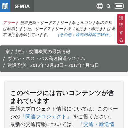
メ
SFMTA
ナ
イ
ビ
ン
購
ゲ
アラート
最終更新：サードストリート駅とルコント駅の遅延
コ
読
ー
は解消しました。サードストリート線（北行き・南行き）は通
ン
す
常運行を再開しています。
（その他：
過去48時間で
36件）
シ
テ
る
ョ
ン
ン
ツ
家
旅行・交通機関の最新情報
の
に
ヴァン・ネス・バス高速輸送システム
切
移
建設予測：2016年12月30日～2017年1月13日
り
動
替
え
このページには古いコンテンツが含
まれています
最新のプロジェクト情報については、このペー
ジの
「関連プロジェクト」
をご覧ください。
最新の交通情報については、
「交通・輸送情