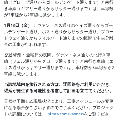
線（グローブ通りからゴールデンゲート通りまで）と南行
き車線（ギアリー通りからサッター通りまで）は、車線数
が3車線から2車線に減少します。
1月13日（金）：
ヴァン・ネス通りのヘイズ通りからゴー
ルデンゲート通り、ポスト通りからサッター通り、ブロー
ドウェイ通りからフィルバート通りまでの区間で中央分離
帯の工事が行われます。
交通情報：
金曜日の夜間、ヴァン・ネス通りの北行き車
線（フェル通りからグローブ通りまで）と南行き車線（エ
リス通りからギアリー通りまで）は、車線数が3車線から2
車線に減少します。
当該地域内を旅行される方は、迂回路をご利用いただき、
遅延が発生する可能性を考慮して計画を立ててください。
天候や予期せぬ現場状況により、工事スケジュールが変更
になる場合がございますのでご了承ください。プロジェク
トの詳細については、
sfmta.com/vanness
をご覧くださ