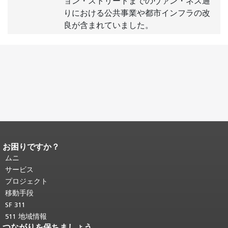
ョン・ストリートまでのヴァン・ネス通
りにおける公共事業や都市インフラの改
良が含まれていました。
お困りですか？
ページコンテンツの終わり。
このペー
ジの残りの部分はすべてのページで繰
ムニ
り返されます。
メインコンテンツの先
サービス
頭に戻る
。
プロジェクト
移動手段
SF 311
511 地域情報
つながりを保ちましょう