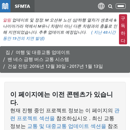
주
SFMTA
탐
요
색
컨
구
알림
업데이트 및 정정: M 오션뷰 노선 상/하행 열차가 샌호세 &
메
텐
독
나이아가라 역에서 M유니 차량이 아닌 다른 차량과의 충돌로 인
뉴
츠
해 지연되었습니다. 추후 업데이트 예정입니다.
(
지난 48시간
하
전
동안
19건의 지연 발생)
로
다
환
건
너
집
여행 및 대중교통 업데이트
뛰
밴 네스 급행 버스 교통 시스템
기
건설 전망: 2016년 12월 30일 - 2017년 1월 13일
이 페이지에는 이전 콘텐츠가 있습니
다.
현재 진행 중인 프로젝트 정보는 이 페이지의
관
련 프로젝트 섹션을
참조하십시오 . 최신 교통
정보는
교통 및 대중교통 업데이트 섹션을
참조