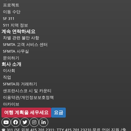
여기를 클릭하십시오
.
프로젝트
이동 수단
SF 311
511 지역 정보
계속 연락하세요
차별 관련 불만 사항
SFMTA 고객 서비스 센터
SFMTA 사무실
문의하기
회사 소개
이사회
직업
SFMTA와 거래하기
샌프란시스코 시 및 카운티
이용약관/개인정보보호정책
아카이브
여행 계획을 세우세요
요금





☎
311 (SF 외부 415.701.2311; TTY 415.701.2323) 무료 언어 지원 /
免