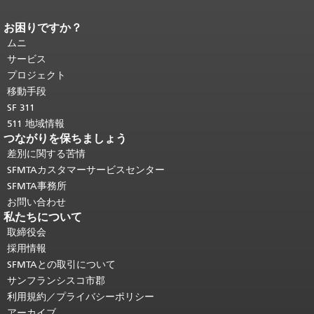
お困りですか？
ページコンテンツの終わり。
このペー
ジの残りの部分はすべてのページで繰
ムニ
り返されます。
メインコンテンツの先
サービス
頭に戻る
。
プロジェクト
移動手段
SF 311
511 地域情報
つながりを保ちましょう
差別に関する苦情
SFMTAカスタマーサービスセンター
SFMTA事務所
お問い合わせ
私たちについて
取締役会
採用情報
SFMTAとの取引について
サンフランシスコ市郡
利用規約／プライバシーポリシー
アーカイブ