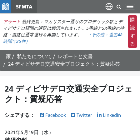
メ
SFMTA
ナ
イ
ビ
ン
購
アラート
最終更新：マカリスター通りのブロデリック駅とデ
ゲ
コ
読
ィビサデロ駅間の遅延は解消されました。5番線と5R番線の往
ー
ン
路・復路は通常運行を再開しています。
（その他：
過去48
す
シ
時間で
25件）
テ
る
ョ
ン
ン
ツ
家
私たちについて
レポートと文書
の
に
24 ディビサデロ交通安全プロジェクト：質疑応答
切
移
り
動
替
24 ディビサデロ交通安全プロジェ
え
クト：質疑応答
シェアする：
Facebook
Twitter
LinkedIn
2021年5月19日（水）