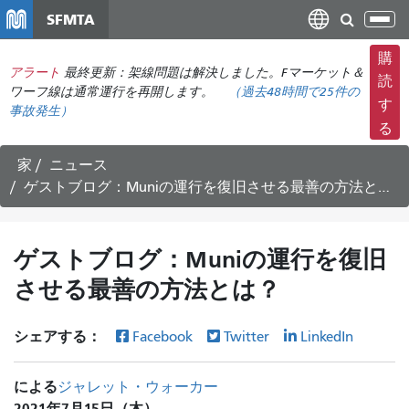
メ
SFMTA
ナ
イ
ビ
ン
購
ゲ
アラート
最終更新：架線問題は解決しました。Fマーケット＆
コ
読
ー
ワーフ線は通常運行を再開します。
（
過去48時間で
25件の
ン
す
事故発生）
シ
テ
る
ョ
ン
ン
ツ
家
ニュース
の
に
ゲストブログ：Muniの運行を復旧させる最善の方法とは？
切
移
り
動
替
ゲストブログ：Muniの運行を復旧
え
させる最善の方法とは？
シェアする：
Facebook
Twitter
LinkedIn
による
ジャレット・ウォーカー
2021年7月15日（木）