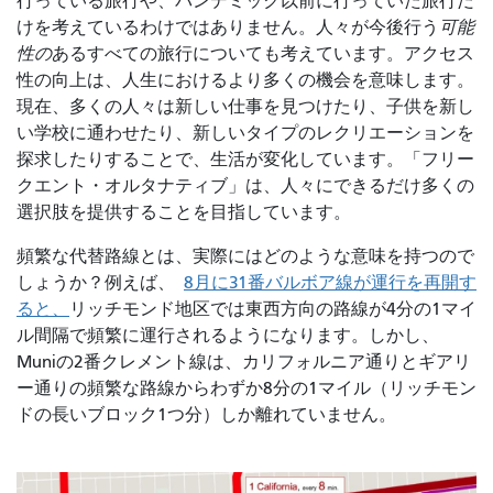
行っている旅行や、パンデミック以前に行っていた旅行だ
けを考えているわけではありません。人々が今後行う
可能
性の
あるすべての旅行についても考えています。アクセス
性の向上は、人生におけるより多くの機会を意味します。
現在、多くの人々は新しい仕事を見つけたり、子供を新し
い学校に通わせたり、新しいタイプのレクリエーションを
探求したりすることで、生活が変化しています。「フリー
クエント・オルタナティブ」は、人々にできるだけ多くの
選択肢を提供することを目指しています。
頻繁な代替路線とは、実際にはどのような意味を持つので
しょうか？例えば、
8月に31番バルボア線が運行を再開す
ると、
リッチモンド地区では東西方向の路線が4分の1マイ
ル間隔で頻繁に運行されるようになります。しかし、
Muniの2番クレメント線は、カリフォルニア通りとギアリ
ー通りの頻繁な路線からわずか8分の1マイル（リッチモン
ドの長いブロック1つ分）しか離れていません。