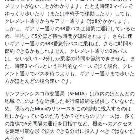
メリットがないことがわかります。たとえ時速2マイルで
ゆっくり歩いたり（または車椅子で移動したり）しても、
クレメント通りからギアリー通りまでは8分かかります。
しかし、ギアリー通りの38番バスは頻繁に運行しているた
め、平均して5分ほど待ち時間が短縮されます。さらに速
いギアリー通りの38R番急行バスに乗れば、さらに時間を
節約できるかもしれません。クレメント通りの2番バス
は、せいぜい1～2分しか乗客の時間を節約できません。ま
た、時速3マイルという平均的なペースで歩く場合、クレ
メント通りでバスを待つよりも、ギアリー通りまで歩いた
方がほとんどの場合速いです。
サンフランシスコ市交通局（SFMTA）は市内のほとんどの
地域でこのような近接した並行路線網を提供していないた
め、限られたMuniのリソースをこの地域に投入するのは
理にかなっているのだろうか？それらのリソースは、多く
の路線で5分間隔の運行を目指すなど、機会へのアクセス
を測定可能な形で拡大できる分野に投入すべきではないだ
ろうか？