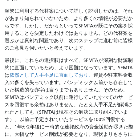
頻繁に利用する代替案について詳しく説明したのは、それ
があまり知られていないため、より多くの情報が必要だか
らです。しかし、だからといってSFMTAが既にその案を採
用することを決定したわけではありません。どの代替案を
選ぶかは真剣な問題であり、次のステップに進む前に皆様
のご意見を伺いたいと考えています。
最後に、これらの選択肢はすべて、SFMTAが深刻な財源制
約に直面しているため、より困難になっています。SFMTA
は
依然として人手不足に直面しており、
運賃や駐車料金収
入の多くを失っています。パンデミック以前から存在して
いた構造的な赤字は言うまでもありません。そのため、
SFMTAはパンデミック以前に運行していたすべてのサービ
スを回復する余裕はありません。たとえ人手不足が解消さ
れたとしても（SFMTAは現在その解決に取り組んでいま
す）、以前に予定されていたサービスを100%回復する
と、1年か2年後に一時的な連邦政府の資金援助が尽きた際
に、大幅なサービス削減が必要となり、現状よりもさらに