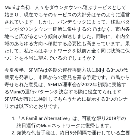
Muniは当初、人々をダウンタウンへ運ぶサービスとして
始まり、現在でもそのサービスの大部分はそのように運営
されています。しかし、パンデミックによって、移動パタ
ーンがダウンタウン一箇所に集中するのではなく、市内各
地へと広がるという傾向が加速しました。同時に、市内全
域のあらゆる方向へ移動する必要性も高まっています。果
たして、私たちはネットワークを以前と全く同じ状態に保
つことを本当に望んでいるのでしょうか？
今夏後半、SFMTAは冬期の運行再開方法に関する3つの代
替案を発表し、市民からの意見を募る予定です。市民から
寄せられた意見は、SFMTA理事会が2022年初頭に実施す
るMuniの運行パターンを決定する際に役立てられます。
SFMTAが市民に検討してもらうために提示する3つのシナ
リオは以下のとおりです。
「A Familiar Alternative」は、可能な限り2019年の
終日運行のMuniネットワークに復帰します。
頻繁な代替手段は、終日5分間隔で運行している主要