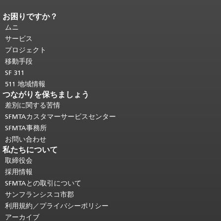
お困りですか？
ページコンテンツの終わり。
このペー
ジの残りの部分はすべてのページで繰
ムニ
り返されます。
メインコンテンツの先
サービス
頭に戻る
。
プロジェクト
移動手段
SF 311
511 地域情報
つながりを保ちましょう
差別に関する苦情
SFMTAカスタマーサービスセンター
SFMTA事務所
お問い合わせ
私たちについて
取締役会
採用情報
SFMTAとの取引について
サンフランシスコ市郡
利用規約／プライバシーポリシー
アーカイブ