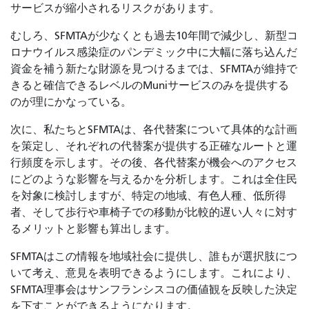
サービスが縮小されるリスクがあります。
むしろ、SFMTAが少なくとも過去10年間で減少し、新型コ
ロナウイルス感染症のパンデミック中に大幅に落ち込んだ
資金を補う新たな財源を見つけるまでは、SFMTAが維持で
きると確信できるレベルのMuniサービスのみを提供する
のが理にかなっている。
次に、私たちとSFMTAは、各代替案について具体的な計画
を策定し、それぞれの代替案が提供する正確なルートと運
行頻度を示します。その後、各代替案が機会へのアクセス
にどのような影響を与えるかを分析します。これは全住民
を対象に検討しますが、特定の地域、有色人種、低所得
者、そして歩行や車椅子での移動が比較的遅い人々に対す
るメリットと影響も算出します。
SFMTAはこの情報を地域社会に提供し、誰もが選択肢につ
いて考え、意見を表明できるようにします。これにより、
SFMTA理事会はサンフランシスコの価値観を反映した決定
を下すことができるようになります。