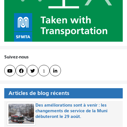
Suivez-nous



1

Articles de blog récents
Des améliorations sont à venir : les
changements de service de la Muni
débuteront le 29 août.