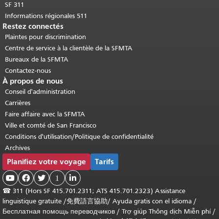
SF 311
Informations régionales 511
Restez connectés
Plaintes pour discrimination
Centre de service à la clientèle de la SFMTA
Bureaux de la SFMTA
Contactez-nous
À propos de nous
Conseil d'administration
Carrières
Faire affaire avec la SFMTA
Ville et comté de San Francisco
Conditions d'utilisation/Politique de confidentialité
Archives
Planifiez votre voyage
Tarifs



1

☎
311 (Hors SF 415.701.2311; ATS 415.701.2323) Assistance
linguistique gratuite /
免費語言協助
/
Ayuda gratis con el idioma
/
Бесплатная помощь переводчиков
/
Trợ giúp Thông dịch Miễn phí
/