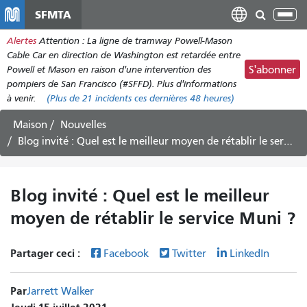
Aller
SFMTA
Bas
au
la
Alertes
Attention : La ligne de tramway Powell-Mason
contenu
nav
Cable Car en direction de Washington est retardée entre
principal
Powell et Mason en raison d'une intervention des
S'abonner
pompiers de San Francisco (#SFFD). Plus d'informations
à venir.
(Plus de
21 incidents
ces dernières 48 heures)
Maison
Nouvelles
Blog invité : Quel est le meilleur moyen de rétablir le service Muni ?
Blog invité : Quel est le meilleur
moyen de rétablir le service Muni ?
Partager ceci :
Facebook
Twitter
LinkedIn
Par
Jarrett Walker