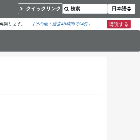
クイックリンク
日本語
を再開します。
（その他：
過去48時間で
24件）
購読する