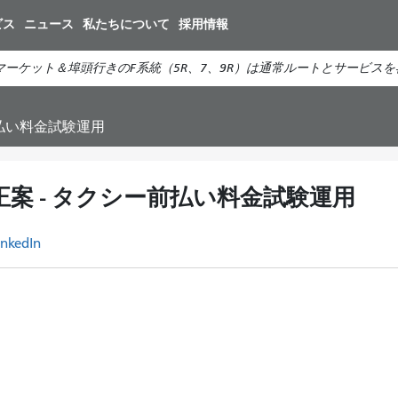
メ
ビス
ニュース
私たちについて
採用情報
イ
ン
ーケット＆埠頭行きのF系統（5R、7、9R）は通常ルートとサービス
コ
ン
テ
シー前払い料金試験運用
ン
ツ
に
 TC 修正案 - タクシー前払い料金試験運用
移
動
inkedIn