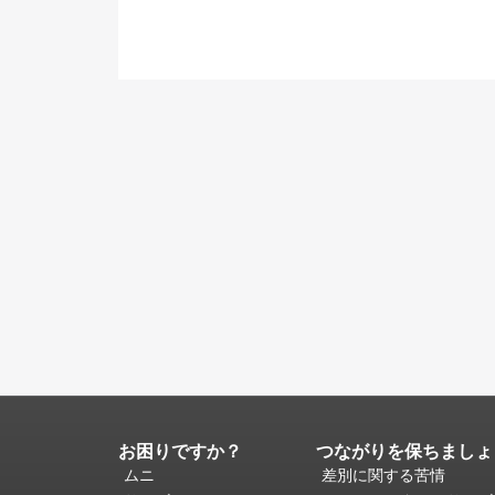
お困りですか？
つながりを保ちましょ
ペ
ー
ムニ
差別に関する苦情