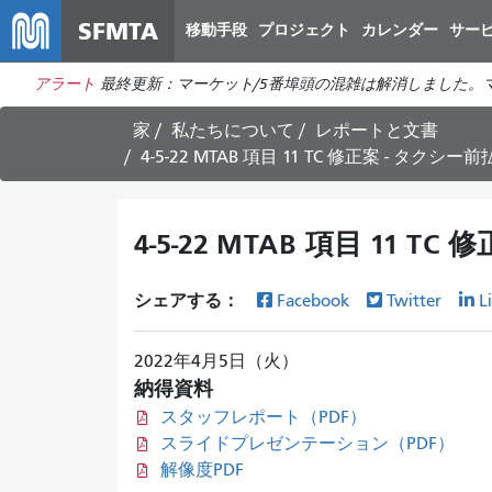
SFMTA
移動手段
プロジェクト
カレンダー
サー
アラート
最終更新：マーケット/5番埠頭の混雑は解消しました。マ
家
私たちについて
レポートと文書
4-5-22 MTAB 項目 11 TC 修正案 - タク
4-5-22 MTAB 項目 11
シェアする：
Facebook
Twitter
L
2022年4月5日（火）
納得資料
スタッフレポート（PDF）
スライドプレゼンテーション（PDF）
解像度PDF