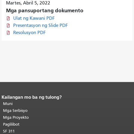
Martes, Abril 5, 2022
Mga pansuportang dokumento
Ulat ng Kawani PDF
Presentasyon ng Slide PDF
Resolusyon PDF
Kailangan mo ba ng tulong?
Katapusan ng nilalaman ng
pahina.
Muni
Ang natitirang bahagi ng
pahinang ito ay nauulit sa bawat
Mga Serbisyo
pahina.
Bumalik sa itaas ng
Mga Proyekto
pangunahing nilalaman
.
Paglilibot
SF 311