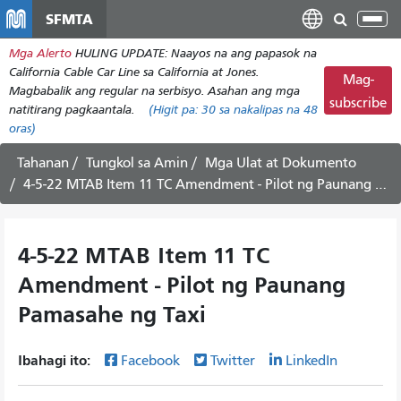
Laktawan
SFMTA
I-
ang
tog
Mga Alerto
HULING UPDATE: Naayos na ang papasok na
pangunahing
ang
California Cable Car Line sa California at Jones.
nilalaman
Mag-
nab
Magbabalik ang regular na serbisyo. Asahan ang mga
subscribe
natitirang pagkaantala.
(Higit pa:
30
sa nakalipas na 48
oras)
Tahanan
Tungkol sa Amin
Mga Ulat at Dokumento
4-5-22 MTAB Item 11 TC Amendment - Pilot ng Paunang Pamasahe ng Taxi
4-5-22 MTAB Item 11 TC
Amendment - Pilot ng Paunang
Pamasahe ng Taxi
Ibahagi ito:
Facebook
Twitter
LinkedIn