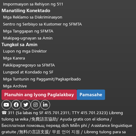
Impormasyon sa Rehiyon ng 511
Manatiling Konektado
Mga Reklamo sa Diskriminasyon
Sentro ng Serbisyo sa Kustomer ng SFMTA
Mga Tanggapan ng SFMTA
Makipag-ugnayan sa Amin
Tungkol sa Amin
Lupon ng mga Direktor
Mga Karera
Pakikipagnegosyo sa SFMTA
Lungsod at Kondado ng SF
Mga Tuntunin ng Paggamit/Pagkapribado
Mga Archive
Planuhin ang Iyong Paglalakbay
Pamasahe





☎
311 (Sa labas ng SF 415.701.2311; TTY 415.701.2323) Libreng
tulong sa wika /
免費語言協助
/
Ayuda gratis con el idioma
/
Бесплатная
помовьщ
перевд
dịch Miễn phí
/
Assistance linguistique
gratuite
/
無料の言語支援
/
무료 언어 지원
/
Libreng tulong para sa