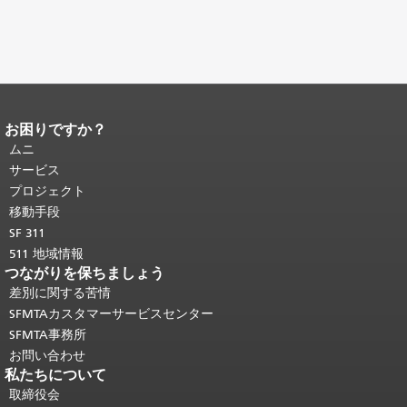
お困りですか？
ページコンテンツの終わり。
このペー
ジの残りの部分はすべてのページで繰
ムニ
り返されます。
メインコンテンツの先
サービス
頭に戻る
。
プロジェクト
移動手段
SF 311
511 地域情報
つながりを保ちましょう
差別に関する苦情
SFMTAカスタマーサービスセンター
SFMTA事務所
お問い合わせ
私たちについて
取締役会