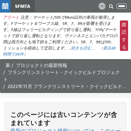
メ
SFMTA
ナ
イ
ビ
アラート
注意：マーケット/5thでMuni以外の車両が衝突しま
ン
ゲ
す。Fマーケット＆ワーフス線、5R、7、9Rが影響を受けま
購
コ
ー
す。F線はフェリービルディングで折り返し運転、11th/マーケ
ン
読
ットで折り返し運転となります。ヴァンネスとエンバカデロの
シ
テ
す
間は両方向とも地下鉄をご利用ください。5R、7、9Rは5th、
ョ
ン
る
ミッションを経由して迂回します。...
続きを読む...
（
過去48
ン
ツ
時間で
24件）
の
に
切
家
プロジェクトの最新情報
移
フランクリンストリート・クイックビルドプロジェク
り
動
ト
替
2022年11月 フランクリンストリート・クイックビルドプロジェクト最新情報 - 公聴会のお知らせ
え
このページには古いコンテンツが含
まれています
最新のプロジェクト情報については、このペー