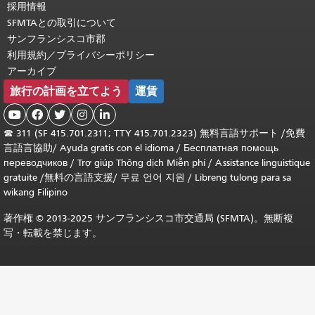
採用情報
SFMTAとの取引について
サンフランシスコ市郡
利用規約／プライバシーポリシー
アーカイブ
旅行の計画を立てよう
運賃





☎
311 (SF 415.701.2311; TTY 415.701.2323) 無料言語サポート /
免費
言語言協助
/
Ayuda gratis con el idioma
/
Бесплатная помощь
переводчиков
/
Trợ giúp Thông dịch Miễn phí
/
Assistance linguistique
gratuite
/
無料の言語支援
/
무료 언어 지원
/
Libreng tulong para sa
wikang Filipino
著作権 © 2013-2025 サンフランシスコ市交通局 (SFMTA)。無断複
写・転載を禁じます。