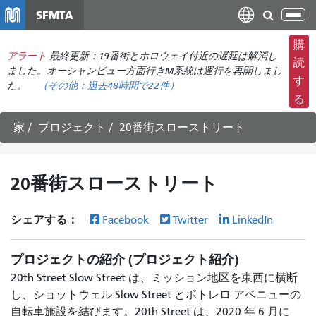
メ
SFMTA
ナ
イ
ビ
ン
購
ゲ
アラート
最終更新：19番街とホロウェイ付近の遅延は解消し
コ
読
ー
ました。オーシャンビュー方面行きM系統は運行を再開しまし
ン
す
た。
（その他：
過去48時間で
22件）
シ
テ
る
ョ
ン
ン
ツ
家
プロジェクト
20番街スローストリート
の
に
切
移
り
動
20番街スローストリート
替
え
シェアする：
Facebook
Twitter
LinkedIn
プロジェクトの紹介 (プロジェクト紹介)
20th Street Slow Street は、ミッション地区を東西に横断
し、ショットウェル Slow Street とポトレロ アベニューの
自転車施設を結びます。20th Street は、2020 年 6 月に