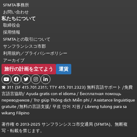
SFMTA事務所
お問い合わせ
私たちについて
取締役会
採用情報
SFMTAとの取引について
サンフランシスコ市郡
利用規約／プライバシーポリシー
アーカイブ
旅行の計画を立てよう
運賃





☎
311 (SF 415.701.2311; TTY 415.701.2323) 無料言語サポート /
免費
言語言協助
/
Ayuda gratis con el idioma
/
Бесплатная помощь
переводчиков
/
Trợ giúp Thông dịch Miễn phí
/
Assistance linguistique
gratuite
/
無料の言語支援
/
무료 언어 지원
/
Libreng tulong para sa
wikang Filipino
著作権 © 2013-2025 サンフランシスコ市交通局 (SFMTA)。無断複
写・転載を禁じます。