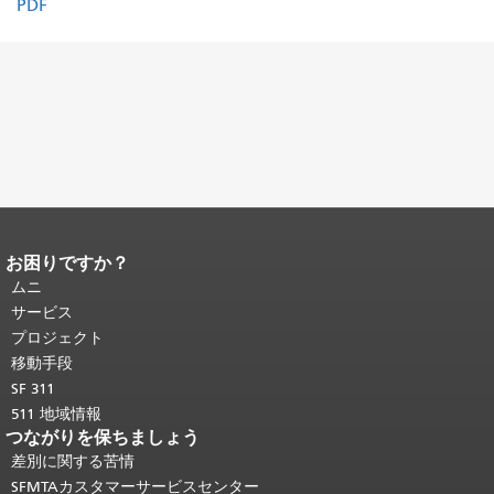
PDF
お困りですか？
ページコンテンツの終わり。
このペー
ジの残りの部分はすべてのページで繰
ムニ
り返されます。
メインコンテンツの先
サービス
頭に戻る
。
プロジェクト
移動手段
SF 311
511 地域情報
つながりを保ちましょう
差別に関する苦情
SFMTAカスタマーサービスセンター