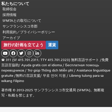
私たちについて
取締役会
採用情報
SFMTAとの取引について
サンフランシスコ市郡
利用規約／プライバシーポリシー
アーカイブ
旅行の計画を立てよう
運賃





☎
311 (SF 415.701.2311; TTY 415.701.2323) 無料言語サポート /
免費
言語言協助
/
Ayuda gratis con el idioma
/
Бесплатная помощь
переводчиков
/
Trợ giúp Thông dịch Miễn phí
/
Assistance linguistique
gratuite
/
無料の言語支援
/
무료 언어 지원
/
Libreng tulong para sa
wikang Filipino
著作権 © 2013-2025 サンフランシスコ市交通局 (SFMTA)。無断複
写・転載を禁じます。