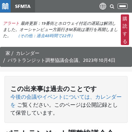
メ
SFMTA
ナ
イ
ビ
ン
購
ゲ
アラート
最終更新：19番街とホロウェイ付近の遅延は解消し
コ
読
ー
ました。オーシャンビュー方面行きM系統は運行を再開しまし
ン
す
た。
（その他：
過去48時間で
22件）
シ
テ
る
ョ
ン
ン
ツ
家
カレンダー
の
に
パラトランジット調整協議会会議、2023年10月4日
切
移
り
動
替
え
この
出来事
は過去のことです
今後の会議やイベントについては、カレンダー
を
ご覧ください
。このページは公開記録とし
て保管しています。