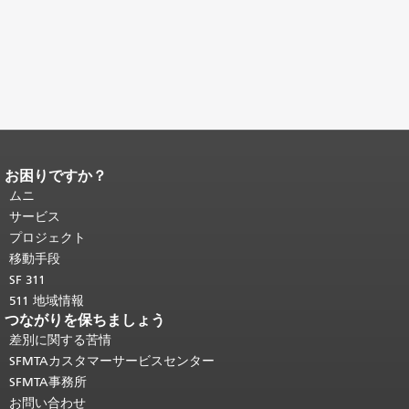
お困りですか？
ページコンテンツの終わり。
このペー
ジの残りの部分はすべてのページで繰
ムニ
り返されます。
メインコンテンツの先
サービス
頭に戻る
。
プロジェクト
移動手段
SF 311
511 地域情報
つながりを保ちましょう
差別に関する苦情
SFMTAカスタマーサービスセンター
SFMTA事務所
お問い合わせ