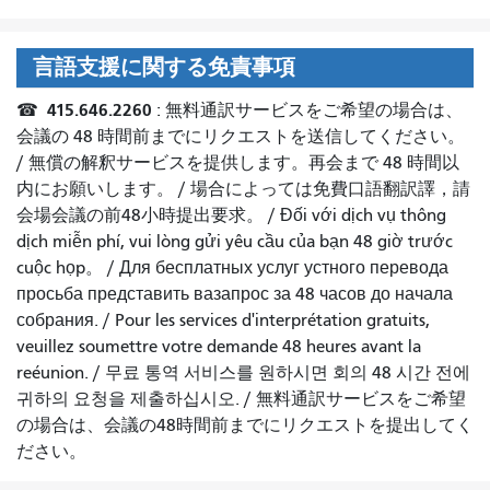
言語支援に関する免責事項
415.646.2260
☎
: 無料通訳サービスをご希望の場合は、
会議の 48 時間前までにリクエストを送信してください。
/
無償の解釈サービスを提供します。再会まで 48 時間以
内にお願いします。
/
場合によっては免費口語翻訳譯，請
会場会議の
前
48小時提出
要求。
/
Đối với dịch vụ thông
dịch miễn phí, vui lòng gửi yêu cầu của bạn 48 giờ trước
cuộc họp
。 /
Для бесплатных услуг устного перевода
просьба представить вазапрос за 48 часов до начала
собрания.
/
Pour les services d'interprétation gratuits,
veuillez soumettre votre demande 48 heures avant la
reéunion.
/
무료 통역 서비스를 원하시면 회의 48 시간 전에
귀하의 요청을 제출하십시오.
/
無料通訳サービスをご希望
の場合は、会議の48時間前までにリクエストを提出してく
ださい。