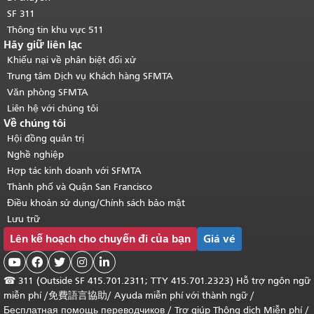
SF 311
Thông tin khu vực 511
Hãy giữ liên lạc
Khiếu nại về phân biệt đối xử
Trung tâm Dịch vụ Khách hàng SFMTA
Văn phòng SFMTA
Liên hệ với chúng tôi
Về chúng tôi
Hội đồng quản trị
Nghề nghiệp
Hợp tác kinh doanh với SFMTA
Thành phố và Quận San Francisco
Điều khoản sử dụng/Chính sách bảo mật
Lưu trữ
Lên kế hoạch cho chuyến đi của bạn
Giá vé





☎
311 (Outside SF 415.701.2311; TTY 415.701.2323) Hỗ trợ ngôn ngữ
miễn phí /
免費語言協助
/
Ayuda miễn phí với thành ngữ
/
Бесплатная помощь переводчиков
/
Trợ giúp Thông dịch Miễn phí
/