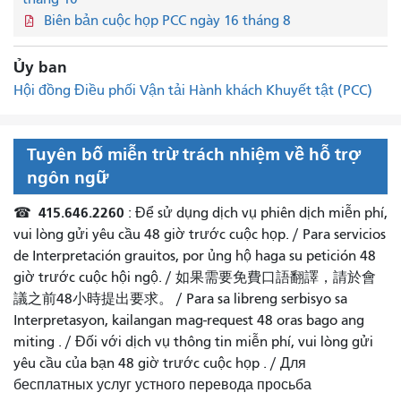
Biên bản cuộc họp PCC ngày 16 tháng 8
Ủy ban
Hội đồng Điều phối Vận tải Hành khách Khuyết tật (PCC)
Tuyên bố miễn trừ trách nhiệm về hỗ trợ
ngôn ngữ
415.646.2260
☎
: Để sử dụng dịch vụ phiên dịch miễn phí,
vui lòng gửi yêu cầu 48 giờ trước cuộc họp. /
Para servicios
de Interpretación grauitos, por ủng hộ haga su petición 48
giờ trước cuộc hội ngộ.
/
如果需要免費口語翻譯，請於會
議之前48小時提出要求
。 /
Para sa libreng serbisyo sa
Interpretasyon, kailangan mag-request 48 oras bago ang
miting
. /
Đối với dịch vụ thông tin miễn phí, vui lòng gửi
yêu cầu của bạn 48 giờ trước cuộc họp
. /
Для
бесплатных услуг устного перевода просьба