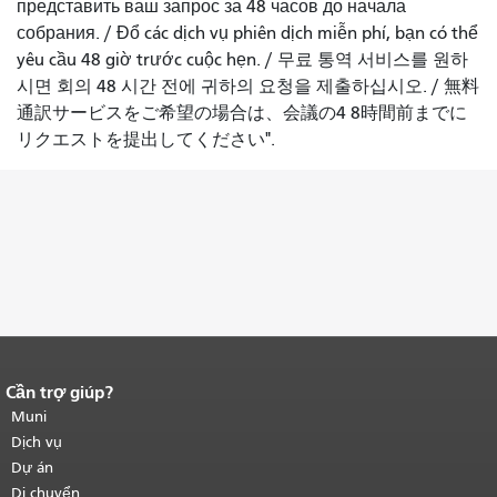
представить ваш запрос за 48 часов до начала
собрания.
/
Đổ các dịch vụ phiên dịch miễn phí, bạn có thể
yêu cầu 48 giờ trước cuộc hẹn.
/
무료 통역 서비스를 원하
시면 회의 48 시간 전에 귀하의 요청을 제출하십시오.
/
無料
通訳サービスをご希望の場合は、会議の4 8時間前までに
リクエストを提出してください".
Cần trợ giúp?
Kết thúc nội dung trang.
Phần còn lại
của trang này được lặp lại trên mọi
Muni
trang.
Quay lại đầu trang nội dung
Dịch vụ
chính
.
Dự án
Di chuyển