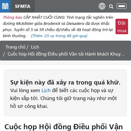
đến
SFMTA
Chu
nội
đổi
Thông báo
CẬP NHẬT CUỐI CÙNG: Tình trạng tắc nghẽn trên
dung
điề
Đặt
đường McAllister giữa Broderick và Divisadero đã được khắc
hư
phục. Tuyến số 5 và 5R chiều đi/chiều về đã hoạt động trở lại
mua
bình thường.
(Thêm:
25 vụ
trong 48 giờ qua)
Trang chủ
Lịch
Cuộc họp Hội đồng Điều phối Vận tải Hành khách Khuyết tật, ngày 4 tháng 10 năm 2023
Sự kiện
này
đã xảy ra trong quá khứ.
Vui lòng xem
Lịch
để biết các cuộc họp và sự
kiện sắp tới. Chúng tôi giữ trang này như một
hồ sơ công khai.
Cuộc họp Hội đồng Điều phối Vận