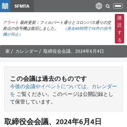
メ
SFMTA
ナ
イ
ビ
ン
購
ゲ
アラート
最終更新：フィルバート通りとコロンバス通りの交
コ
読
ー
差点の信号機は復旧しました。
（
過去48時間で
16件の信号
ン
す
機が停止）
シ
テ
る
ョ
ン
ン
ツ
家
カレンダー
取締役会会議、2024年6月4日
の
に
切
移
り
動
替
この
会議
は過去のものです
え
今後の会議やイベントについては、カレンダー
を
ご覧ください
。このページは公開記録とし
て保管しています。
取締役会会議、2024年6月4日