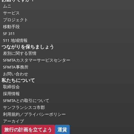
ジの残りの部分はすべてのページで繰
ムニ
り返されます。
メインコンテンツの先
サービス
頭に戻る
。
プロジェクト
移動手段
SF 311
511 地域情報
つながりを保ちましょう
差別に関する苦情
SFMTAカスタマーサービスセンター
SFMTA事務所
お問い合わせ
私たちについて
取締役会
採用情報
SFMTAとの取引について
サンフランシスコ市郡
利用規約／プライバシーポリシー
アーカイブ
旅行の計画を立てよう
運賃