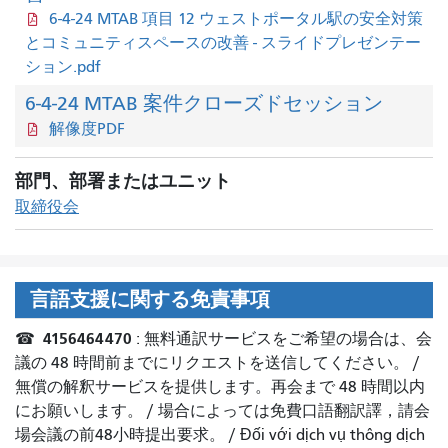
6-4-24 MTAB 項目 12 ウェストポータル駅の安全対策
とコミュニティスペースの改善 - スライドプレゼンテー
ション.pdf
6-4-24 MTAB 案件クローズドセッション
解像度PDF
部門、部署またはユニット
取締役会
言語支援に関する免責事項
4156464470
☎
: 無料通訳サービスをご希望の場合は、会
議の 48 時間前までにリクエストを送信してください。 /
無償の解釈サービスを提供します。再会まで 48 時間以内
にお願いします。
/
場合によっては免費口語翻訳譯，請会
場会議の
前
48小時提出
要求。
/
Đối với dịch vụ thông dịch