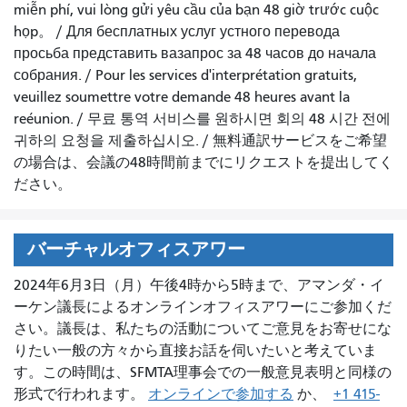
miễn phí, vui lòng gửi yêu cầu của bạn 48 giờ trước cuộc
họp
。 /
Для бесплатных услуг устного перевода
просьба представить вазапрос за 48 часов до начала
собрания.
/
Pour les services d'interprétation gratuits,
veuillez soumettre votre demande 48 heures avant la
reéunion.
/
무료 통역 서비스를 원하시면 회의 48 시간 전에
귀하의 요청을 제출하십시오.
/
無料通訳サービスをご希望
の場合は、会議の48時間前までにリクエストを提出してく
ださい。
バーチャルオフィスアワー
2024年6月3日（月）午後4時から5時まで、アマンダ・イ
ーケン議長によるオンラインオフィスアワーにご参加くだ
さい。議長は、私たちの活動についてご意見をお寄せにな
りたい一般の方々から直接お話を伺いたいと考えていま
す。この時間は、SFMTA理事会での一般意見表明と同様の
形式で行われます。
オンラインで参加する
か、
+1 415-