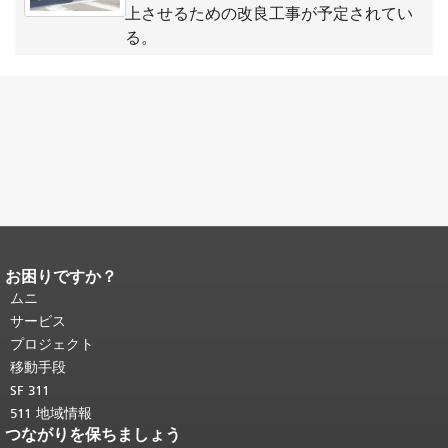
上させるための改良工事が予定されてい
る。
お困りですか？
ページコンテンツの終わり。
このペー
ジの残りの部分はすべてのページで繰
ムニ
り返されます。
メインコンテンツの先
サービス
頭に戻る
。
プロジェクト
移動手段
SF 311
511 地域情報
つながりを保ちましょう