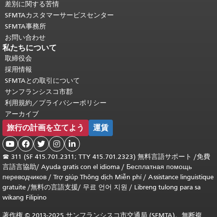
差別に関する苦情
SFMTAカスタマーサービスセンター
SFMTA事務所
お問い合わせ
私たちについて
取締役会
採用情報
SFMTAとの取引について
サンフランシスコ市郡
利用規約／プライバシーポリシー
アーカイブ
旅行の計画を立てよう
運賃





☎
311 (SF 415.701.2311; TTY 415.701.2323) 無料言語サポート /
免費
言語言協助
/
Ayuda gratis con el idioma
/
Бесплатная помощь
переводчиков
/
Trợ giúp Thông dịch Miễn phí
/
Assistance linguistique
gratuite
/
無料の言語支援
/
무료 언어 지원
/
Libreng tulong para sa
wikang Filipino
著作権 © 2013-2025 サンフランシスコ市交通局 (SFMTA)。無断複