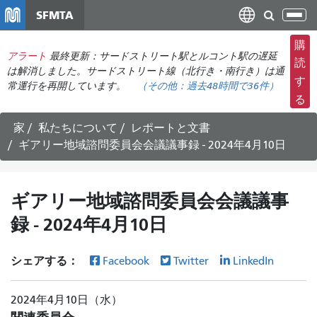
メ
SFMTA
ナ
イ
ビ
ン
購
ゲ
アラート
最終更新：サードストリート駅とルコント駅の遅延
コ
読
ー
は解消しました。サードストリート線（北行き・南行き）は通
ン
す
常運行を再開しています。
（その他：
過去48時間で
36件）
シ
テ
る
ョ
ン
ン
ツ
家
私たちについて
レポートと文書
の
に
ギアリー地域諮問委員会会議議事録 - 2024年4月10日
切
移
り
動
替
ギアリー地域諮問委員会会議議事
え
録 - 2024年4月10日
シェアする：
Facebook
Twitter
LinkedIn
2024年4月10日（水）