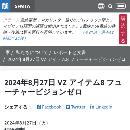
メ
SFMTA
ナ
イ
ビ
ン
購
アラート
最終更新：マカリスター通りのブロデリック駅とデ
ゲ
コ
読
ィビサデロ駅間の遅延は解消されました。5番線と5R番線の往
ー
ン
路・復路は通常運行を再開しています。
（その他：
過去48
す
シ
時間で
25件）
テ
る
ョ
ン
ン
ツ
家
私たちについて
レポートと文書
の
に
2024年8月27日 VZ アイテム8 フューチャービジョンゼロ
切
移
り
動
替
2024年8月27日 VZ アイテム8 フュ
え
ーチャービジョンゼロ
シェアする：
Facebook
Twitter
LinkedIn
2024年8月27日（火）