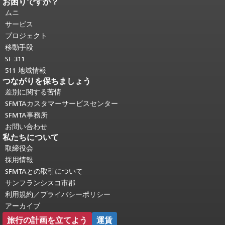
お困りですか？
ページコンテンツの終わり。
このペー
ジの残りの部分はすべてのページで繰
ムニ
り返されます。
メインコンテンツの先
サービス
頭に戻る
。
プロジェクト
移動手段
SF 311
511 地域情報
つながりを保ちましょう
差別に関する苦情
SFMTAカスタマーサービスセンター
SFMTA事務所
お問い合わせ
私たちについて
取締役会
採用情報
SFMTAとの取引について
サンフランシスコ市郡
利用規約／プライバシーポリシー
アーカイブ
旅行の計画を立てよう
運賃