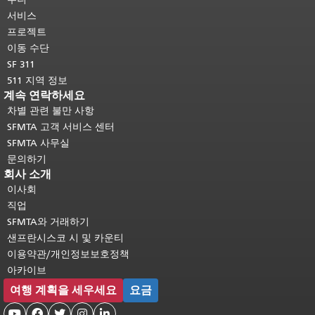
다.
메인 콘텐츠 상단으로 돌아가려면
서비스
여기를 클릭하십시오
.
프로젝트
이동 수단
SF 311
511 지역 정보
계속 연락하세요
차별 관련 불만 사항
SFMTA 고객 서비스 센터
SFMTA 사무실
문의하기
회사 소개
이사회
직업
SFMTA와 거래하기
샌프란시스코 시 및 카운티
이용약관/개인정보보호정책
아카이브
여행 계획을 세우세요
요금




