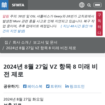
주
SFMTA
탐
요
색
컨
구
알림
주의: 38번 및 OSL 셔틀버스가 Geary와 28번가 교차로에서
메
텐
독
발생한 Muni 관련 충돌 사고로 인해 지연되고 있습니다. 복구 작
뉴
츠
업 중이며, 추후 업데이트 예정입니다.
(
지난 48시간 동안
18
하
전
건의 지연 발생)
로
다
환
건
너
집
회사 소개
보고서 및 문서
뛰
2024년 8월 27일 VZ 항목 8 미래 비전 제로
기
2024년 8월 27일 VZ 항목 8 미래 비
전 제로
공유하기:
페이스북
트위터
링크드인
2024년 8월 27일 화요일