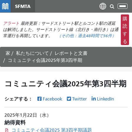
メ
SFMTA
ナ
イ
ビ
ン
購
ゲ
アラート
最終更新：サードストリート駅とルコント駅の遅延
コ
読
ー
は解消しました。サードストリート線（北行き・南行き）は通
ン
す
常運行を再開しています。
（その他：
過去48時間で
36件）
シ
テ
る
ョ
ン
ン
ツ
家
私たちについて
レポートと文書
の
に
コミュニティ会議2025年第3四半期
切
移
り
動
替
コミュニティ会議2025年第3四半期
え
シェアする：
Facebook
Twitter
LinkedIn
2025年1月22日（水）
納得資料
コミュニティ会議2025 第3四半期議題