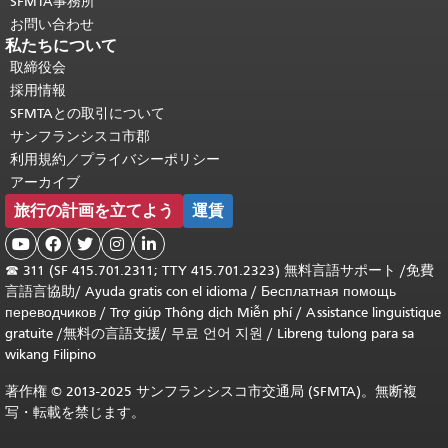
SFMTA事務所
お問い合わせ
私たちについて
取締役会
採用情報
SFMTAとの取引について
サンフランシスコ市郡
利用規約／プライバシーポリシー
アーカイブ
旅行の計画を立てよう
運賃





☎
311 (SF 415.701.2311; TTY 415.701.2323) 無料言語サポート /
免費
言語言協助
/
Ayuda gratis con el idioma
/
Бесплатная помощь
переводчиков
/
Trợ giúp Thông dịch Miễn phí
/
Assistance linguistique
gratuite
/
無料の言語支援
/
무료 언어 지원
/
Libreng tulong para sa
wikang Filipino
著作権 © 2013-2025 サンフランシスコ市交通局 (SFMTA)。無断複
写・転載を禁じます。