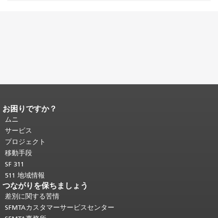
お困りですか？
ページコンテンツの終わり。
このペー
ジの残りの部分はすべてのページで繰
ムニ
り返されます。
メインコンテンツの先
サービス
頭に戻る
。
プロジェクト
移動手段
SF 311
511 地域情報
つながりを保ちましょう
差別に関する苦情
SFMTAカスタマーサービスセンター