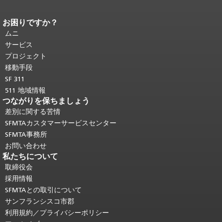
お困りですか？
ページコンテンツの終わり。
このペー
ジの残りの部分はすべてのページで繰
ムニ
り返されます。
メインコンテンツの先
サービス
頭に戻る
。
プロジェクト
移動手段
SF 311
511 地域情報
つながりを保ちましょう
差別に関する苦情
SFMTAカスタマーサービスセンター
SFMTA事務所
お問い合わせ
私たちについて
取締役会
採用情報
SFMTAとの取引について
サンフランシスコ市郡
利用規約／プライバシーポリシー