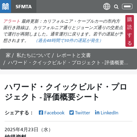
メ
SFMTA
ナ
イ
ビ
ン
購
アラート
最終更新：カリフォルニア・ケーブルカーの市内方
ゲ
コ
読
面行き路線は、カリフォルニア通りとジョーンズ通りの交差点
ー
ン
で運行が再開しました。通常運行に戻ります。若干の遅延が予
す
シ
想されます。
（過去48時間で
30件の
遅延が発生）
テ
る
ョ
ン
ン
ツ
家
私たちについて
レポートと文書
の
に
ハワード・クイックビルド・プロジェクト - 評価概要シート
切
移
り
動
替
ハワード・クイックビルド・プロ
え
ジェクト - 評価概要シート
シェアする：
Facebook
Twitter
LinkedIn
2025年4月23日（水）