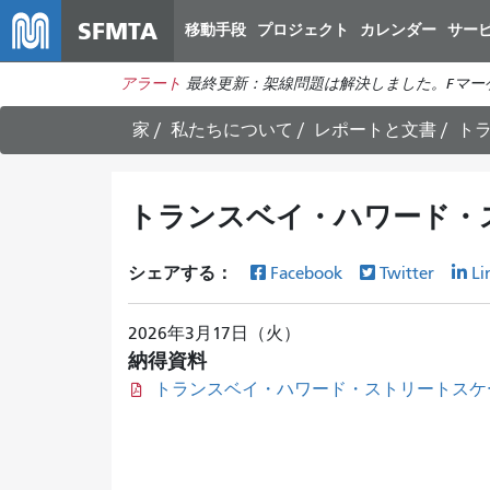
SFMTA
移動手段
プロジェクト
カレンダー
サー
アラート
最終更新：架線問題は解決しました。Fマー
家
私たちについて
レポートと文書
トラ
トランスベイ・ハワード・スト
シェアする：
Facebook
Twitter
Li
2026年3月17日（火）
納得資料
トランスベイ・ハワード・ストリートスケープ地