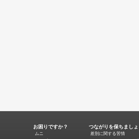
お困りですか？
つながりを保ちましょ
ペ
ー
ムニ
差別に関する苦情