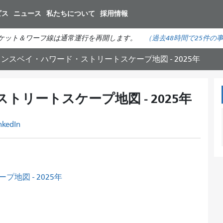
メ
ビス
ニュース
私たちについて
採用情報
イ
ン
ケット＆ワーフ線は通常運行を再開します。
（
過去48時間で
25件の
コ
ン
ンスベイ・ハワード・ストリートスケープ地図 - 2025年
テ
ン
ツ
リートスケープ地図 - 2025年
に
移
nkedIn
動
図 - 2025年