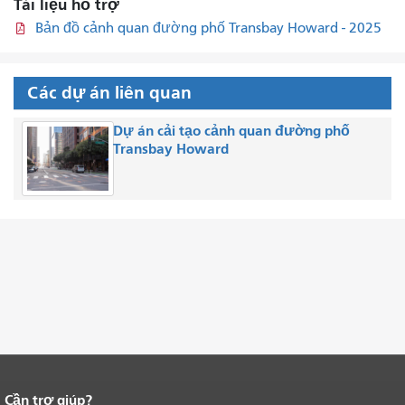
Tài liệu hỗ trợ
Bản đồ cảnh quan đường phố Transbay Howard - 2025
Các dự án liên quan
Dự án cải tạo cảnh quan đường phố
Transbay Howard
Cần trợ giúp?
Kết thúc nội dung trang.
Phần còn lại