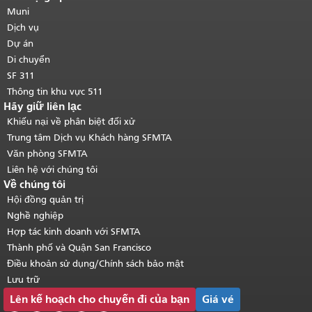
của trang này được lặp lại trên mọi
Muni
trang.
Quay lại đầu trang nội dung
Dịch vụ
chính
.
Dự án
Di chuyển
SF 311
Thông tin khu vực 511
Hãy giữ liên lạc
Khiếu nại về phân biệt đối xử
Trung tâm Dịch vụ Khách hàng SFMTA
Văn phòng SFMTA
Liên hệ với chúng tôi
Về chúng tôi
Hội đồng quản trị
Nghề nghiệp
Hợp tác kinh doanh với SFMTA
Thành phố và Quận San Francisco
Điều khoản sử dụng/Chính sách bảo mật
Lưu trữ
Lên kế hoạch cho chuyến đi của bạn
Giá vé