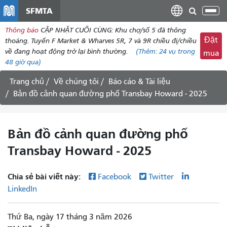
đến
SFMTA
Chu
nội
đổi
Thông báo
CẬP NHẬT CUỐI CÙNG: Khu chợ/số 5 đã thông
dung
điề
Đặt
thoáng. Tuyến F Market & Wharves 5R, 7 và 9R chiều đi/chiều
hư
về đang hoạt động trở lại bình thường.
(Thêm:
24 vụ
trong
mua
48 giờ qua)
Trang chủ
Về chúng tôi
Báo cáo & Tài liệu
Bản đồ cảnh quan đường phố Transbay Howard - 2025
Bản đồ cảnh quan đường phố
Transbay Howard - 2025
Chia sẻ bài viết này:
Facebook
Twitter
LinkedIn
Thứ Ba, ngày 17 tháng 3 năm 2026