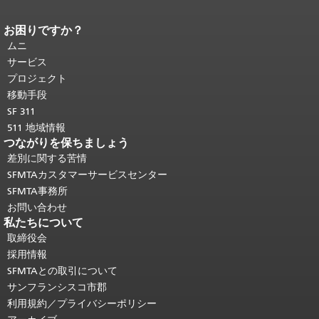
お困りですか？
ページコンテンツの終わり。
このペー
ジの残りの部分はすべてのページで繰
ムニ
り返されます。
メインコンテンツの先
サービス
頭に戻る
。
プロジェクト
移動手段
SF 311
511 地域情報
つながりを保ちましょう
差別に関する苦情
SFMTAカスタマーサービスセンター
SFMTA事務所
お問い合わせ
私たちについて
取締役会
採用情報
SFMTAとの取引について
サンフランシスコ市郡
利用規約／プライバシーポリシー