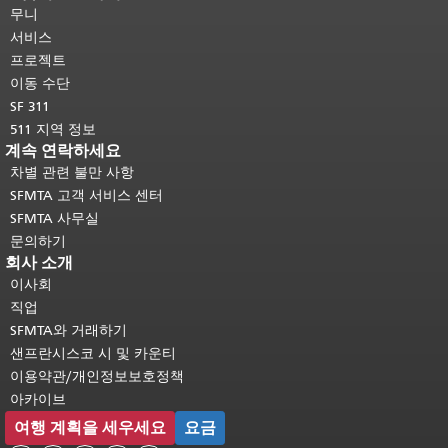
머지 내용은 모든 페이지에 반복됩니
무니
다.
메인 콘텐츠 상단으로 돌아가려면
서비스
여기를 클릭하십시오
.
프로젝트
이동 수단
SF 311
511 지역 정보
계속 연락하세요
차별 관련 불만 사항
SFMTA 고객 서비스 센터
SFMTA 사무실
문의하기
회사 소개
이사회
직업
SFMTA와 거래하기
샌프란시스코 시 및 카운티
이용약관/개인정보보호정책
아카이브
여행 계획을 세우세요
요금