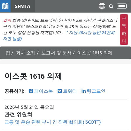
주
SFMTA
탐
요
색
컨
구
알림
최종 업데이트: 브로데릭과 디비사데로 사이의 맥앨리스터
메
텐
독
구간 지연이 해소되었습니다. 5번 및 5R번 버스는 상행/하행 노
뉴
츠
선 모두 정상 운행을 재개합니다.
(
지난 48시간 동안
25건의
하
전
지연 발생)
로
다
환
건
너
집
회사 소개
보고서 및 문서
이스콧 1616 의제
뛰
기
이스콧 1616 의제
공유하기:
페이스북
트위터
링크드인
2026년 5월 21일 목요일
관련 위원회
교통 및 운송 관련 부서 간 직원 협의회(ISCOTT)