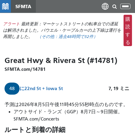
メ
SFMTA
ナ
イ
ビ
ン
購
ゲ
アラート
最終更新：マーケットストリートの転車台での遅延
コ
読
ー
は解消されました。パウエル・ケーブルカーの上下線は運行を
ン
す
再開しました。
（その他：
過去48時間で
32件）
シ
テ
る
ョ
ン
ン
ツ
Great Hwy & Rivera St (#14781)
の
に
切
移
SFMTA.com/14781
り
動
替
に
22nd St + Iowa St
7, 19
ミニ
48
え
予測は2026年8月5日午後11時45分55秒時点のものです。
アウトサイド・ランズ（GGP）8月7日～9日開催。
SFMTA.com/Concerts
ルートと到着の詳細