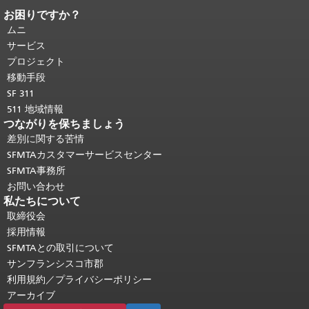
お困りですか？
ページコンテンツの終わり。
このペー
ジの残りの部分はすべてのページで繰
ムニ
り返されます。
メインコンテンツの先
サービス
頭に戻る
。
プロジェクト
移動手段
SF 311
511 地域情報
つながりを保ちましょう
差別に関する苦情
SFMTAカスタマーサービスセンター
SFMTA事務所
お問い合わせ
私たちについて
取締役会
採用情報
SFMTAとの取引について
サンフランシスコ市郡
利用規約／プライバシーポリシー
アーカイブ