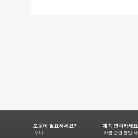
도움이 필요하세요?
계속 연락하세요
페
이
무니
차별 관련 불만 