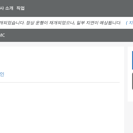
주
사 소개
직업
요
컨
개되었습니다. 정상 운행이 재개되었으나, 일부 지연이 예상됩니다.
(
지
텐
츠
MC
로
건
너
뛰
기
인