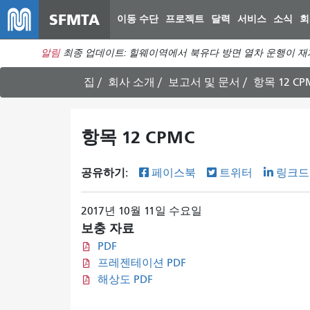
SFMTA
이동 수단
프로젝트
달력
서비스
소식
회
알림
최종 업데이트: 힐웨이역에서 북유다 방면 열차 운행이 재
집
회사 소개
보고서 및 문서
항목 12 CP
항목 12 CPMC
공유하기:
페이스북
트위터
링크드
2017년 10월 11일 수요일
보충 자료
PDF
프레젠테이션 PDF
해상도 PDF