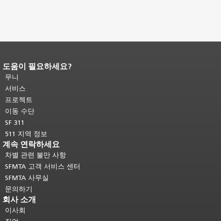
도움이 필요하세요?
페이지 내용 끝입니다.
이 페이지의 나
머지 내용은 모든 페이지에 반복됩니
무니
다.
메인 콘텐츠 상단으로 돌아가려면
서비스
여기를 클릭하십시오
.
프로젝트
이동 수단
SF 311
511 지역 정보
계속 연락하세요
차별 관련 불만 사항
SFMTA 고객 서비스 센터
SFMTA 사무실
문의하기
회사 소개
이사회