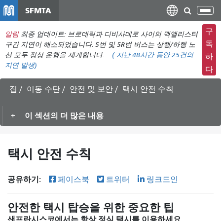
주
SFMTA
탐
요
색
컨
구
알림
최종 업데이트: 브로데릭과 디비사데로 사이의 맥앨리스터
메
텐
독
구간 지연이 해소되었습니다. 5번 및 5R번 버스는 상행/하행 노
뉴
츠
선 모두 정상 운행을 재개합니다.
(
지난 48시간 동안
25건의
하
전
지연 발생)
로
다
환
건
너
집
이동 수단
안전 및 보안
택시 안전 수칙
뛰
기
이 섹션의 더 많은 내용
택시 안전 수칙
공유하기:
페이스북
트위터
링크드인
안전한 택시 탑승을 위한 중요한 팁
샌프란시스코에서는 항상 정식 택시를 이용하세요.