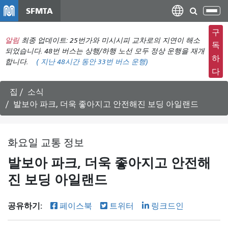
주
SFMTA
탐
요
색
컨
구
메
알림
최종 업데이트: 25번가와 미시시피 교차로의 지연이 해소
텐
독
뉴
되었습니다. 48번 버스는 상행/하행 노선 모두 정상 운행을 재개
츠
하
합니다.
(
지난 48시간 동안
33번 버스 운행)
전
로
다
환
건
너
집
소식
뛰
발보아 파크, 더욱 좋아지고 안전해진 보딩 아일랜드
기
화요일 교통 정보
발보아 파크, 더욱 좋아지고 안전해
진 보딩 아일랜드
공유하기:
페이스북
트위터
링크드인