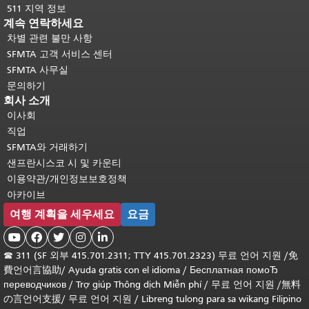
511 지역 정보
계속 연락하세요
차별 관련 불만 사항
SFMTA 고객 서비스 센터
SFMTA 사무실
문의하기
회사 소개
이사회
직업
SFMTA와 거래하기
샌프란시스코 시 및 카운티
이용약관/개인정보보호정책
아카이브
여행 계획을 세우세요
요금





☎
311 (SF 외부 415.701.2311; TTY 415.701.2323) 무료 언어 지원 /
免
費언어言協助
/
Ayuda gratis con el idioma
/
Бесплатная помоЂ
переводчиков
/
Trợ giúp Thông dịch Miễn phí
/
무료 언어 지원
/
無料
の言언어支援
/
무료 언어 지원
/
Libreng tulong para sa wikang Filipino