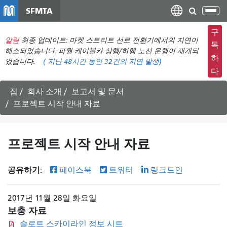
주
SFMTA
탐
요
색
컨
구
메
알림
최종 업데이트: 마켓 스트리트 선로 전환기에서의 지연이
텐
독
뉴
해소되었습니다. 파월 케이블카 상행/하행 노선 운행이 재개되
츠
하
었습니다.
(
지난 48시간 동안
32건의 지연 발생)
전
로
다
환
건
너
집
회사 소개
보고서 및 문서
뛰
프로젝트 시작 안내 자료
기
프로젝트 시작 안내 자료
공유하기:
페이스북
트위터
링크드인
2017년 11월 28일 화요일
보충 자료
슬로트 스카이라인 정보 시트