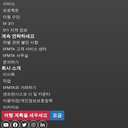
다.
메인 콘텐츠 상단으로 돌아가려면
서비스
여기를 클릭하십시오
.
프로젝트
이동 수단
SF 311
511 지역 정보
계속 연락하세요
차별 관련 불만 사항
SFMTA 고객 서비스 센터
SFMTA 사무실
문의하기
회사 소개
이사회
직업
SFMTA와 거래하기
샌프란시스코 시 및 카운티
이용약관/개인정보보호정책
아카이브
여행 계획을 세우세요
요금




