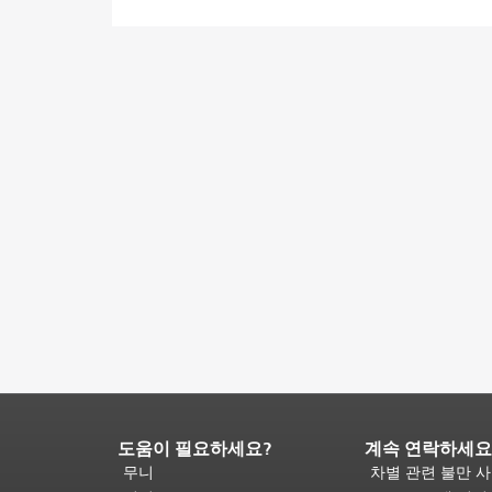
도움이 필요하세요?
계속 연락하세요
페
이
무니
차별 관련 불만 