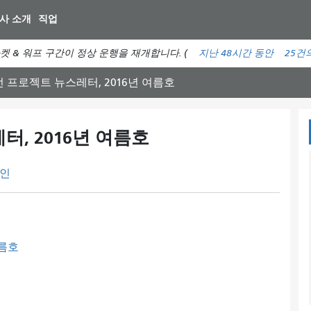
주
사 소개
직업
요
컨
켓 & 워프 구간이 정상 운행을 재개합니다. (
지난 48시간 동안
25건
텐
츠
선 프로젝트 뉴스레터, 2016년 여름호
로
건
너
터, 2016년 여름호
뛰
기
인
여름호