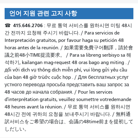
언어 지원 관련 고지 사항
415.646.2706
☎
: 무료 통역 서비스를 원하시면 미팅 48시
간 전까지 요청해 주시기 바랍니다. /
Para servicios de
Interpretación gratuitos, por favour haga su petición 48
horas antes de la reunión.
/
如果需要免費구어翻譯，請於會
議之前48小TIME提流要求
。 /
Para sa libreng serbisyo sa 해
석하기, kailangan mag-request 48 oras bago ang miting
. /
дối với dịch vụ thông dịch miễn phí, vui lòng gửi yêu cầu
của bạn 48 giờ trùớc cuộc họp
. /
Для бесплатных услуг
устного перевода просьба представить ваш запрос за
48 часов до начала собрания.
/
Pour les services
d'interprétation gratuits, veuillez soumettre votredemande
48 heures avant la réunion.
/
무료 통역 서비스를 원하시면
48시간 전에 귀하의 요청을 보내주시기 바랍니다.
/
無料通
訳서비스をご希望の場合は、会議の48time前まを提初して
しだしい。