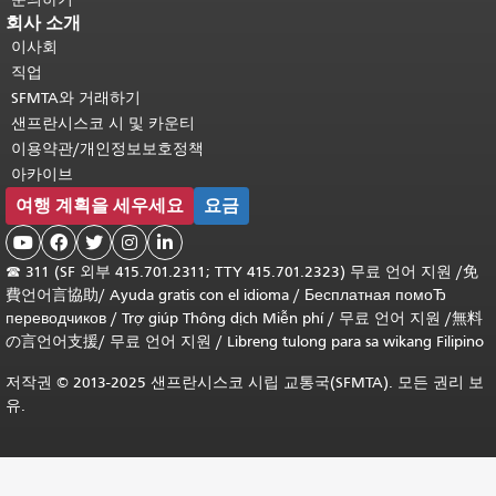
회사 소개
이사회
직업
SFMTA와 거래하기
샌프란시스코 시 및 카운티
이용약관/개인정보보호정책
아카이브
여행 계획을 세우세요
요금





☎
311 (SF 외부 415.701.2311; TTY 415.701.2323) 무료 언어 지원 /
免
費언어言協助
/
Ayuda gratis con el idioma
/
Бесплатная помоЂ
переводчиков
/
Trợ giúp Thông dịch Miễn phí
/
무료 언어 지원
/
無料
の言언어支援
/
무료 언어 지원
/
Libreng tulong para sa wikang Filipino
저작권 © 2013-2025 샌프란시스코 시립 교통국(SFMTA). 모든 권리 보
유.