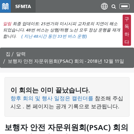
주
SFMTA
탐
요
색
컨
구
메
알림
최종 업데이트: 25번가와 미시시피 교차로의 지연이 해소
텐
독
뉴
되었습니다. 48번 버스는 상행/하행 노선 모두 정상 운행을 재개
츠
하
합니다.
(
지난 48시간 동안
33번 버스 운행)
전
로
다
환
건
너
집
달력
뛰
보행자 안전 자문위원회(PSAC) 회의 - 2018년 12월 11일
기
이
회의는
이미 끝났습니다.
향후 회의 및 행사 일정은 캘린더를
참조해 주십
시오
. 본 페이지는 공개 기록으로 보관됩니다.
보행자 안전 자문위원회(PSAC) 회의