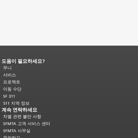
도움이 필요하세요?
페이지 내용 끝입니다.
이 페이지의 나
머지 내용은 모든 페이지에 반복됩니
무니
다.
메인 콘텐츠 상단으로 돌아가려면
서비스
여기를 클릭하십시오
.
프로젝트
이동 수단
SF 311
511 지역 정보
계속 연락하세요
차별 관련 불만 사항
SFMTA 고객 서비스 센터
SFMTA 사무실
문의하기