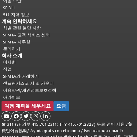
이동 수단
SF 311
511 지역 정보
계속 연락하세요
차별 관련 불만 사항
SFMTA 고객 서비스 센터
SFMTA 사무실
문의하기
회사 소개
이사회
직업
SFMTA와 거래하기
샌프란시스코 시 및 카운티
이용약관/개인정보보호정책
아카이브
여행 계획을 세우세요
요금





☎
311 (SF 외부 415.701.2311; TTY 415.701.2323) 무료 언어 지원 /
免
費언어言協助
/
Ayuda gratis con el idioma
/
Бесплатная помоЂ