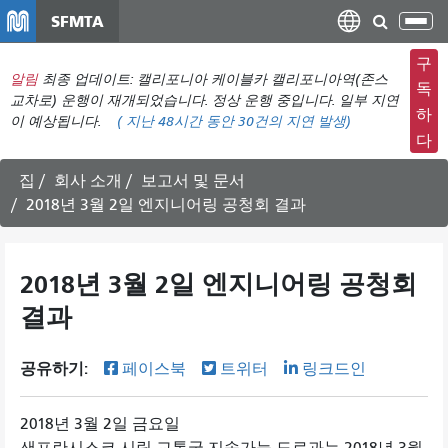
주
SFMTA
탐
요
색
컨
구
메
알림
최종 업데이트: 캘리포니아 케이블카 캘리포니아역(존스
텐
독
뉴
교차로) 운행이 재개되었습니다. 정상 운행 중입니다. 일부 지연
츠
하
이 예상됩니다.
(
지난 48시간 동안
30건의 지연 발생)
전
로
다
환
건
너
집
회사 소개
보고서 및 문서
뛰
2018년 3월 2일 엔지니어링 공청회 결과
기
2018년 3월 2일 엔지니어링 공청회
결과
공유하기:
페이스북
트위터
링크드인
2018년 3월 2일 금요일