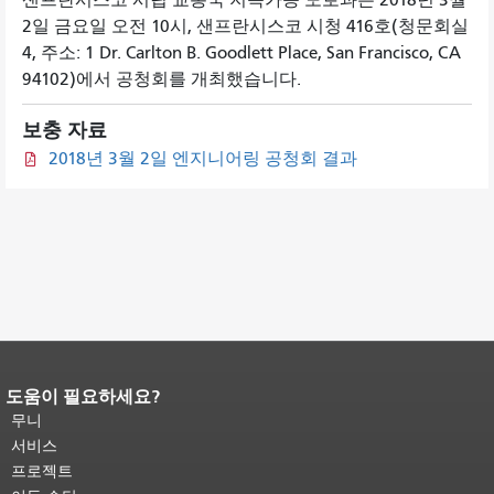
샌프란시스코 시립 교통국 지속가능 도로과는 2018년 3월
2일 금요일 오전 10시, 샌프란시스코 시청 416호(청문회실
4, 주소: 1 Dr. Carlton B. Goodlett Place, San Francisco, CA
94102)에서 공청회를 개최했습니다.
보충 자료
2018년 3월 2일 엔지니어링 공청회 결과
도움이 필요하세요?
페이지 내용 끝입니다.
이 페이지의 나
머지 내용은 모든 페이지에 반복됩니
무니
다.
메인 콘텐츠 상단으로 돌아가려면
서비스
여기를 클릭하십시오
.
프로젝트