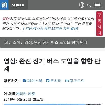
주
SFMTA
탐
요
색
컨
구
메
알림
최종 업데이트: 브로데릭과 디비사데로 사이의 맥앨리스터
텐
독
뉴
구간 지연이 해소되었습니다. 5번 및 5R번 버스는 정상 운행을
츠
하
재개합니다.
(
지난 48시간 동안
25건의 지연 발생)
전
로
다
환
건
너
집
소식
영상: 완전 전기 버스 도입을 향한 단계
뛰
기
영상: 완전 전기 버스 도입을 향한 단
계
공유하기:
페이스북
트위터
링크드인
에 의해
에리카 카토
2018년 6월 25일 월요일