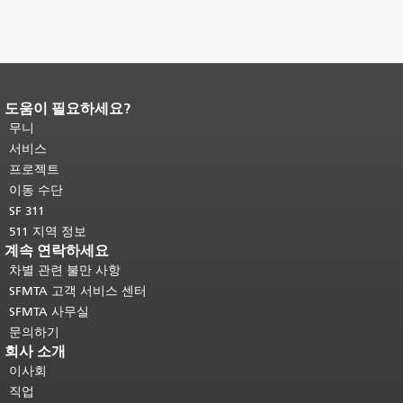
도움이 필요하세요?
페이지 내용 끝입니다.
이 페이지의 나
머지 내용은 모든 페이지에 반복됩니
무니
다.
메인 콘텐츠 상단으로 돌아가려면
서비스
여기를 클릭하십시오
.
프로젝트
이동 수단
SF 311
511 지역 정보
계속 연락하세요
차별 관련 불만 사항
SFMTA 고객 서비스 센터
SFMTA 사무실
문의하기
회사 소개
이사회
직업