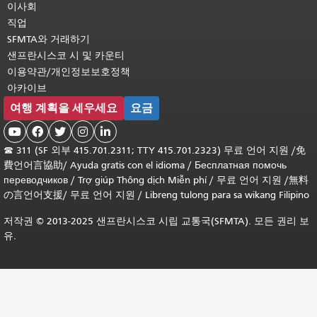
이사회
직업
SFMTA와 거래하기
샌프란시스코 시 및 카운티
이용약관/개인정보보호정책
아카이브
여행 계획을 세우세요
요금





☎
311 (SF 외부 415.701.2311; TTY 415.701.2323) 무료 언어 지원 /
免
費언어言協助
/
Ayuda gratis con el idioma
/
Бесплатная помочь
переводчиков
/
Trợ giúp Thông dịch Miễn phí
/
무료 언어 지원
/
無料
の言언어支援
/
무료 언어 지원
/
Libreng tulong para sa wikang Filipino
저작권 © 2013-2025 샌프란시스코 시립 교통국(SFMTA). 모든 권리 보
유.