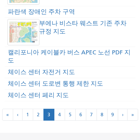
파란색 장애인 주차 구역
부에나 비스타 웨스트 기존 주차
규정 지도
캘리포니아 케이블카 버스 APEC 노선 PDF 지
도
체이스 센터 자전거 지도
체이스 센터 도로변 통행 제한 지도
체이스 센터 페리 지도
쪽
"
<
다
마
«
‹
1
2
3
4
5
6
7
8
9
›
»
수
첫
이
음
지
매
번
전
>
막
째
의
"
기