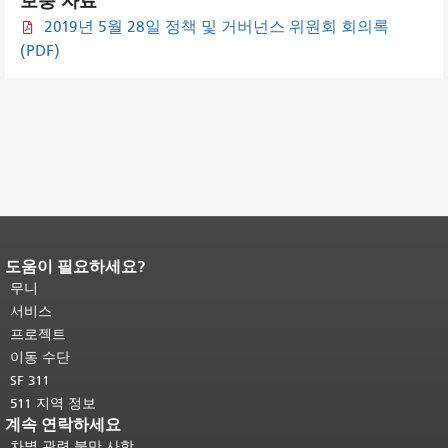
보충 자료
2019년 5월 28일 정책 및 거버넌스 위원회 회의록
(PDF)
도움이 필요하세요?
페이지 내용 끝입니다.
이 페이지의 나
머지 내용은 모든 페이지에 반복됩니
무니
다.
메인 콘텐츠 상단으로 돌아가려면
서비스
여기를 클릭하십시오
.
프로젝트
이동 수단
SF 311
511 지역 정보
계속 연락하세요
차별 관련 불만 사항