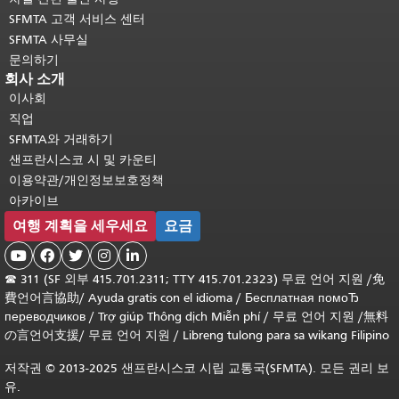
SFMTA 고객 서비스 센터
SFMTA 사무실
문의하기
회사 소개
이사회
직업
SFMTA와 거래하기
샌프란시스코 시 및 카운티
이용약관/개인정보보호정책
아카이브
여행 계획을 세우세요
요금





☎
311 (SF 외부 415.701.2311; TTY 415.701.2323) 무료 언어 지원 /
免
費언어言協助
/
Ayuda gratis con el idioma
/
Бесплатная помоЂ
переводчиков
/
Trợ giúp Thông dịch Miễn phí
/
무료 언어 지원
/
無料
の言언어支援
/
무료 언어 지원
/
Libreng tulong para sa wikang Filipino
저작권 © 2013-2025 샌프란시스코 시립 교통국(SFMTA). 모든 권리 보
유.