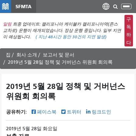
주
SFMTA
탐
요
색
컨
구
메
알림
최종 업데이트: 캘리포니아 케이블카 캘리포니아역(존스
텐
독
뉴
교차로) 운행이 재개되었습니다. 정상 운행 중입니다. 일부 지연
츠
하
이 예상됩니다.
(
지난 48시간 동안
30건의 지연 발생)
전
로
다
환
건
너
집
회사 소개
보고서 및 문서
뛰
2019년 5월 28일 정책 및 거버넌스 위원회 회의록
기
2019년 5월 28일 정책 및 거버넌스
위원회 회의록
공유하기:
페이스북
트위터
링크드인
2019년 5월 28일 화요일