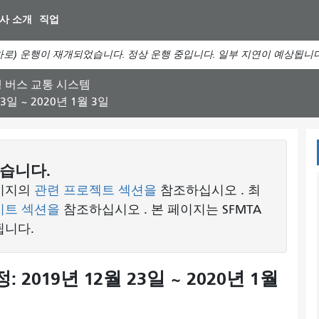
주
사 소개
직업
요
컨
로) 운행이 재개되었습니다. 정상 운행 중입니다. 일부 지연이 예상됩니
텐
츠
행 버스 교통 시스템
로
일 ~ 2020년 1월 3일
건
너
뛰
기
습니다.
페이지의
관련 프로젝트 섹션을
참조하십시오 . 최
이트 섹션을
참조하십시오 . 본 페이지는 SFMTA
됩니다.
2019년 12월 23일 ~ 2020년 1월