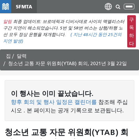
주
SFMTA
탐
요
색
컨
구
알림
최종 업데이트: 브로데릭과 디비사데로 사이의 맥앨리스터
메
텐
독
구간 지연이 해소되었습니다. 5번 및 5R번 버스는 상행/하행 노
뉴
츠
선 모두 정상 운행을 재개합니다.
(
지난 48시간 동안
25건의
하
전
지연 발생)
로
다
환
건
너
집
달력
뛰
청소년 교통 자문 위원회(YTAB) 회의, 2021년 3월 22일
기
이
행사는
이미 끝났습니다.
향후 회의 및 행사 일정은 캘린더를
참조해 주십
시오
. 본 페이지는 공개 기록으로 보관됩니다.
청소년 교통 자문 위원회(YTAB) 회