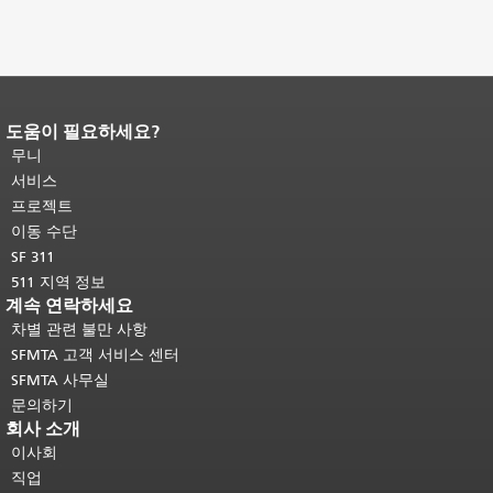
도움이 필요하세요?
페이지 내용 끝입니다.
이 페이지의 나
머지 내용은 모든 페이지에 반복됩니
무니
다.
메인 콘텐츠 상단으로 돌아가려면
서비스
여기를 클릭하십시오
.
프로젝트
이동 수단
SF 311
511 지역 정보
계속 연락하세요
차별 관련 불만 사항
SFMTA 고객 서비스 센터
SFMTA 사무실
문의하기
회사 소개
이사회
직업