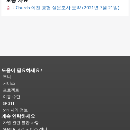
보충 자료
J Church 이전 경험 설문조사 요약 (2021년 7월 21일)
도움이 필요하세요?
페이지 내용 끝입니다.
이 페이지의 나
머지 내용은 모든 페이지에 반복됩니
무니
다.
메인 콘텐츠 상단으로 돌아가려면
서비스
여기를 클릭하십시오
.
프로젝트
이동 수단
SF 311
511 지역 정보
계속 연락하세요
차별 관련 불만 사항
SFMTA 고객 서비스 센터