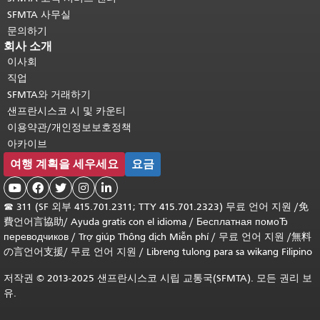
SFMTA 사무실
문의하기
회사 소개
이사회
직업
SFMTA와 거래하기
샌프란시스코 시 및 카운티
이용약관/개인정보보호정책
아카이브
여행 계획을 세우세요
요금





☎
311 (SF 외부 415.701.2311; TTY 415.701.2323) 무료 언어 지원 /
免
費언어言協助
/
Ayuda gratis con el idioma
/
Бесплатная помоЂ
переводчиков
/
Trợ giúp Thông dịch Miễn phí
/
무료 언어 지원
/
無料
の言언어支援
/
무료 언어 지원
/
Libreng tulong para sa wikang Filipino
저작권 © 2013-2025 샌프란시스코 시립 교통국(SFMTA). 모든 권리 보
유.