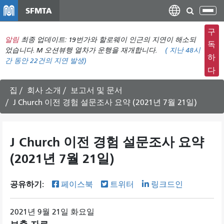
주
SFMTA
탐
요
색
컨
구
메
알림
최종 업데이트: 19번가와 할로웨이 인근의 지연이 해소되
텐
독
뉴
었습니다. M 오션뷰행 열차가 운행을 재개합니다.
(
지난 48시
츠
하
간 동안
22건의 지연 발생)
전
로
다
환
건
너
집
회사 소개
보고서 및 문서
뛰
J Church 이전 경험 설문조사 요약 (2021년 7월 21일)
기
J Church 이전 경험 설문조사 요약
(2021년 7월 21일)
공유하기:
페이스북
트위터
링크드인
2021년 9월 21일 화요일