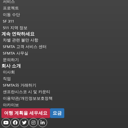
다.
메인 콘텐츠 상단으로 돌아가려면
서비스
여기를 클릭하십시오
.
프로젝트
이동 수단
SF 311
511 지역 정보
계속 연락하세요
차별 관련 불만 사항
SFMTA 고객 서비스 센터
SFMTA 사무실
문의하기
회사 소개
이사회
직업
SFMTA와 거래하기
샌프란시스코 시 및 카운티
이용약관/개인정보보호정책
아카이브
여행 계획을 세우세요
요금




