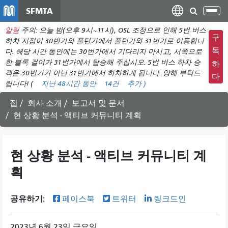
주
SFMTA
탐
요
색
알림
주의: 오늘 밤(오후 9시~11시), OSL 조정으로 인해 5번 버스
컨
메
구
하차 지점이 30번가와 풀턴가에서 풀턴가와 31번가로 이동합니
텐
뉴
독
다. 해당 시간 동안에는 30번가에서 기다리지 마시고, 서쪽으로
츠
한 블록 걸어가 31번가에서 탑승해 주십시오. 5번 버스 하차 승
전
하
로
객은 30번가가 아닌 31번가에서 하차하게 됩니다. 양해 부탁드
환
다
건
립니다! (
지난 48시간 동안
14건
추가 )
너
집
회사 소개
보고서 및 문서
뛰
현 상황 분석 - 액티브 커뮤니티 계획
기
현 상황 분석 - 액티브 커뮤니티 계
획
공유하기:
페이스북
트위터
링크드인
2023년 6월 23일 금요일