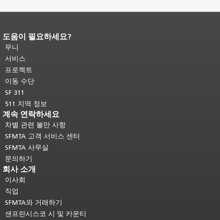
도움이 필요하세요?
페이지 내용 끝입니다.
이 페이지의 나
머지 내용은 모든 페이지에 반복됩니
무니
다.
메인 콘텐츠 상단으로 돌아가려면
서비스
여기를 클릭하십시오
.
프로젝트
이동 수단
SF 311
511 지역 정보
계속 연락하세요
차별 관련 불만 사항
SFMTA 고객 서비스 센터
SFMTA 사무실
문의하기
회사 소개
이사회
직업
SFMTA와 거래하기
샌프란시스코 시 및 카운티