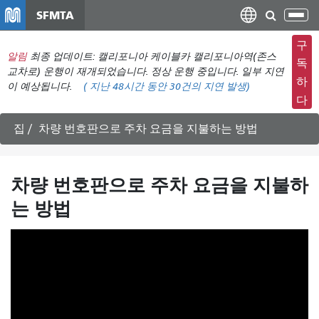
주
SFMTA
탐
요
색
컨
구
메
알림
최종 업데이트: 캘리포니아 케이블카 캘리포니아역(존스
텐
독
뉴
교차로) 운행이 재개되었습니다. 정상 운행 중입니다. 일부 지연
츠
하
이 예상됩니다.
(
지난 48시간 동안
30건의 지연 발생)
전
로
다
환
건
너
집
차량 번호판으로 주차 요금을 지불하는 방법
뛰
기
차량 번호판으로 주차 요금을 지불하
는 방법