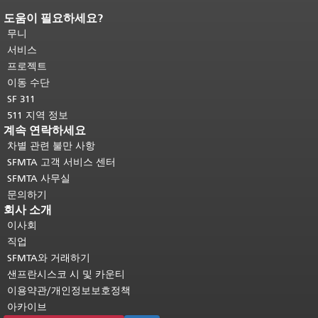
도움이 필요하세요?
페이지 내용 끝입니다.
이 페이지의 나
머지 내용은 모든 페이지에 반복됩니
무니
다.
메인 콘텐츠 상단으로 돌아가려면
서비스
여기를 클릭하십시오
.
프로젝트
이동 수단
SF 311
511 지역 정보
계속 연락하세요
차별 관련 불만 사항
SFMTA 고객 서비스 센터
SFMTA 사무실
문의하기
회사 소개
이사회
직업
SFMTA와 거래하기
샌프란시스코 시 및 카운티
이용약관/개인정보보호정책
아카이브