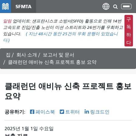
주
SFMTA
탐
요
색
컨
구
알림
업데이트: 샌프란시스코 소방서(SFFD) 활동으로 인해 14번
메
텐
독
고속도로 진입/진출 노선이 미션 스트리트와 26번가를 우회하고
뉴
츠
있습니다.
(
지난 48시간 동안
25건의 우회 운행이 있었습니
하
전
다.)
로
다
환
건
너
집
회사 소개
보고서 및 문서
뛰
클래런던 애비뉴 신축 프로젝트 홍보 요약
기
클래런던 애비뉴 신축 프로젝트 홍보
요약
공유하기:
페이스북
트위터
링크드인
2025년 1월 1일 수요일