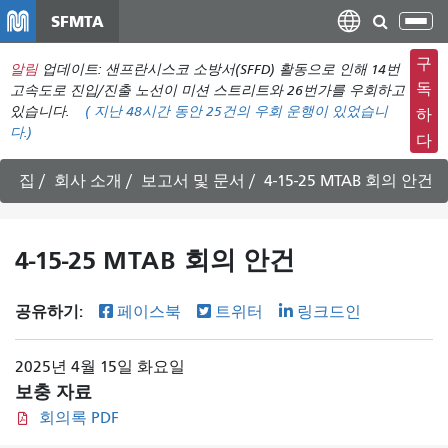
주
SFMTA
탐
요
색
컨
구
알림
업데이트: 샌프란시스코 소방서(SFFD) 활동으로 인해 14번
메
텐
독
고속도로 진입/진출 노선이 미션 스트리트와 26번가를 우회하고
뉴
츠
있습니다.
(
지난 48시간 동안
25건의 우회 운행이 있었습니
하
전
다.)
로
다
환
건
너
집
회사 소개
보고서 및 문서
4-15-25 MTAB 회의 안건
뛰
기
4-15-25 MTAB 회의 안건
공유하기:
페이스북
트위터
링크드인
2025년 4월 15일 화요일
보충 자료
회의록 PDF