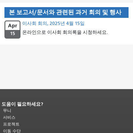
본 보고서/문서와 관련된 과거 회의 및 행사
이사회 회의, 2025년 4월 15일
Apr
온라인으로 이사회 회의록을 시청하세요.
15
도움이 필요하세요?
페이지 내용 끝입니다.
이 페이지의 나
머지 내용은 모든 페이지에 반복됩니
무니
다.
메인 콘텐츠 상단으로 돌아가려면
서비스
여기를 클릭하십시오
.
프로젝트
이동 수단