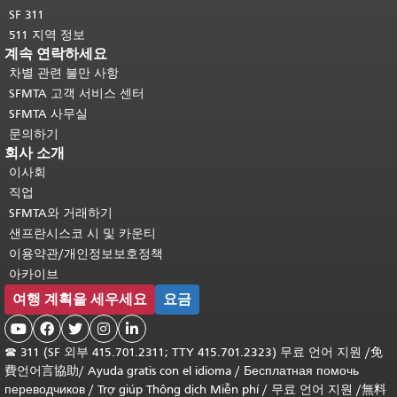
SF 311
511 지역 정보
계속 연락하세요
차별 관련 불만 사항
SFMTA 고객 서비스 센터
SFMTA 사무실
문의하기
회사 소개
이사회
직업
SFMTA와 거래하기
샌프란시스코 시 및 카운티
이용약관/개인정보보호정책
아카이브
여행 계획을 세우세요
요금





☎
311 (SF 외부 415.701.2311; TTY 415.701.2323) 무료 언어 지원 /
免
費언어言協助
/
Ayuda gratis con el idioma
/
Бесплатная помочь
переводчиков
/
Trợ giúp Thông dịch Miễn phí
/
무료 언어 지원
/
無料