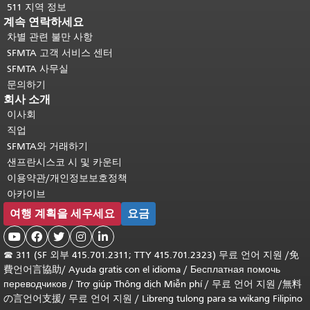
511 지역 정보
계속 연락하세요
차별 관련 불만 사항
SFMTA 고객 서비스 센터
SFMTA 사무실
문의하기
회사 소개
이사회
직업
SFMTA와 거래하기
샌프란시스코 시 및 카운티
이용약관/개인정보보호정책
아카이브
여행 계획을 세우세요
요금





☎
311 (SF 외부 415.701.2311; TTY 415.701.2323) 무료 언어 지원 /
免
費언어言協助
/
Ayuda gratis con el idioma
/
Бесплатная помочь
переводчиков
/
Trợ giúp Thông dịch Miễn phí
/
무료 언어 지원
/
無料
の言언어支援
/
무료 언어 지원
/
Libreng tulong para sa wikang Filipino