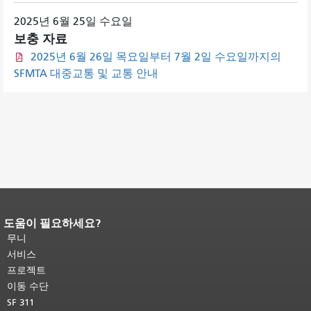
2025년 6월 25일 수요일
보충 자료
2025년 6월 26일 목요일부터 7월 2일 수요일까지의
SFMTA 대중교통 및 교통 안내
도움이 필요하세요?
페이지 내용 끝입니다.
이 페이지의 나
머지 내용은 모든 페이지에 반복됩니
무니
다.
메인 콘텐츠 상단으로 돌아가려면
서비스
여기를 클릭하십시오
.
프로젝트
이동 수단
SF 311