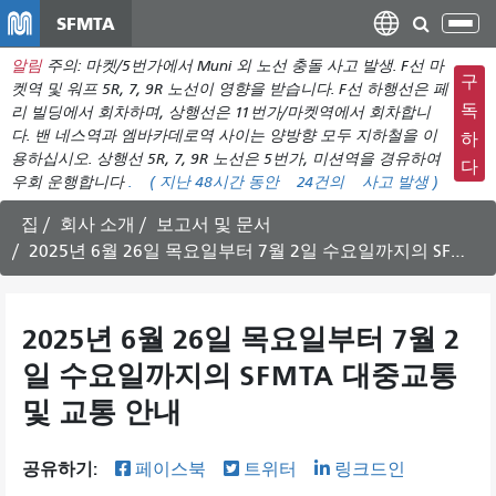
주
SFMTA
탐
요
색
알림
주의: 마켓/5번가에서 Muni 외 노선 충돌 사고 발생. F선 마
컨
메
구
켓역 및 워프 5R, 7, 9R 노선이 영향을 받습니다. F선 하행선은 페
텐
뉴
독
리 빌딩에서 회차하며, 상행선은 11번가/마켓역에서 회차합니
츠
다. 밴 네스역과 엠바카데로역 사이는 양방향 모두 지하철을 이
전
하
로
용하십시오. 상행선 5R, 7, 9R 노선은 5번가, 미션역을 경유하여
환
다
건
우회 운행합니다
.
( 지난 48시간 동안
24건의
사고 발생 )
너
집
회사 소개
보고서 및 문서
뛰
2025년 6월 26일 목요일부터 7월 2일 수요일까지의 SFMTA 대중교통 및 교통 안내
기
2025년 6월 26일 목요일부터 7월 2
일 수요일까지의 SFMTA 대중교통
및 교통 안내
공유하기:
페이스북
트위터
링크드인