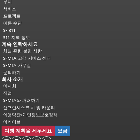
머지 내용은 모든 페이지에 반복됩니
무니
다.
메인 콘텐츠 상단으로 돌아가려면
서비스
여기를 클릭하십시오
.
프로젝트
이동 수단
SF 311
511 지역 정보
계속 연락하세요
차별 관련 불만 사항
SFMTA 고객 서비스 센터
SFMTA 사무실
문의하기
회사 소개
이사회
직업
SFMTA와 거래하기
샌프란시스코 시 및 카운티
이용약관/개인정보보호정책
아카이브
여행 계획을 세우세요
요금