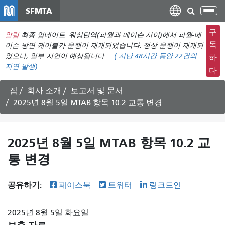
주
SFMTA
탐
요
색
컨
구
알림
최종 업데이트: 워싱턴역(파월과 메이슨 사이)에서 파월-메
메
텐
독
이슨 방면 케이블카 운행이 재개되었습니다. 정상 운행이 재개되
뉴
츠
었으나, 일부 지연이 예상됩니다.
(
지난 48시간 동안
22건의
하
전
지연 발생)
로
다
환
건
너
집
회사 소개
보고서 및 문서
뛰
2025년 8월 5일 MTAB 항목 10.2 교통 변경
기
2025년 8월 5일 MTAB 항목 10.2 교
통 변경
공유하기:
페이스북
트위터
링크드인
2025년 8월 5일 화요일